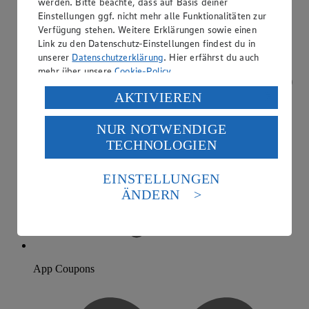
werden. Bitte beachte, dass auf Basis deiner
Einstellungen ggf. nicht mehr alle Funktionalitäten zur
Verfügung stehen. Weitere Erklärungen sowie einen
Link zu den Datenschutz-Einstellungen findest du in
unserer
Datenschutzerklärung
. Hier erfährst du auch
mehr über unsere
Cookie-Policy
.
Verarbeitung deiner personenbezogenen Daten in den
AKTIVIEREN
USA durch Facebook und YouTube:
NUR NOTWENDIGE
Wenn du auf „Aktivieren“ klickst, willigst du im Sinne
TECHNOLOGIEN
des Art. 49 Abs. 1 Satz 1 lit. a) DSGVO ein, dass deine
Daten in den USA verarbeitet werden. Der EuGH sieht
die USA als Land mit einem nach europäischen
EINSTELLUNGEN
Standards nicht angemessenen Datenschutzniveau an.
ÄNDERN
Es besteht das Risiko eines Zugriffs durch US-
amerikanische Behörden.
Informationen zum Herausgeber der Seite findest du
im
Impressum
App Coupons