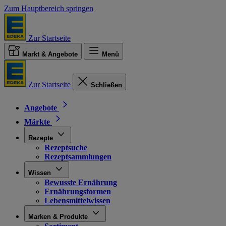
Zum Hauptbereich springen
Zur Startseite
Markt & Angebote
Menü
Zur Startseite
Schließen
Angebote
Märkte
Rezepte
Rezeptsuche
Rezeptsammlungen
Wissen
Bewusste Ernährung
Ernährungsformen
Lebensmittelwissen
Marken & Produkte