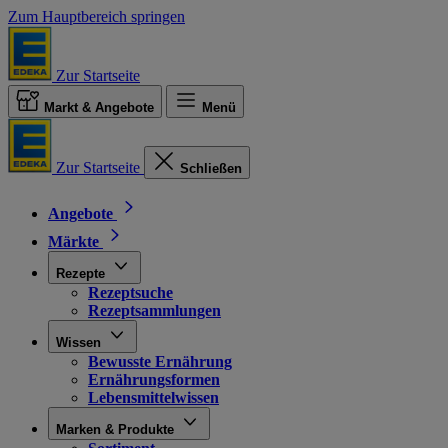
Zum Hauptbereich springen
Zur Startseite
Markt & Angebote
Menü
Zur Startseite
Schließen
Angebote
Märkte
Rezepte
Rezeptsuche
Rezeptsammlungen
Wissen
Bewusste Ernährung
Ernährungsformen
Lebensmittelwissen
Marken & Produkte