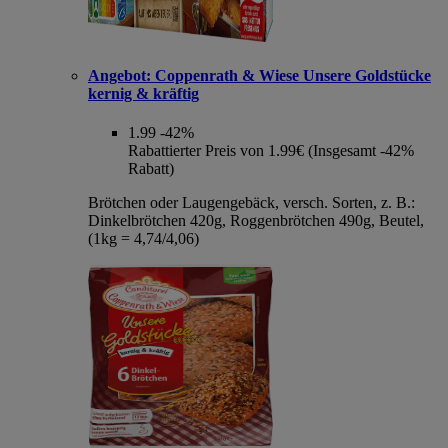
Angebot:
Coppenrath & Wiese Unsere Goldstücke
kernig & kräftig
1.99
-42%
Rabattierter Preis von 1.99€ (Insgesamt -42%
Rabatt)
Brötchen oder Laugengebäck, versch. Sorten, z. B.:
Dinkelbrötchen 420g, Roggenbrötchen 490g, Beutel,
(1kg = 4,74/4,06)