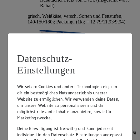
Rabatt)
griech. Weißkäse, versch. Sorten und Fettstufen,
140/150/180g Packung, (1kg = 12,79/11,93/9,94)
Datenschutz-
Einstellungen
Wir setzen Cookies und andere Technologien ein, um
dir ein bestmögliches Nutzungserlebnis unserer
Angebot:
Mini-Babybel
Website zu ermöglichen. Wir verwenden deine Daten,
um unsere Website zu personalisieren und dir
2.99
-30%
möglichst relevante Inhalte anzubieten, sowie für
Rabattierter Preis von 2.99€ (Insgesamt -30%
Marketingzwecke.
Rabatt)
Deine Einwilligung ist freiwillig und kann jederzeit
dt. Schnittkäse, versch. Sorten, 45% Fett i. Tr., 8/9x20g
individuell in den Datenschutz-Einstellungen angepasst
= 160/180g Packung, (1kg = 18,69/16,61)