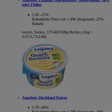
Angebot:
Exquisa Quarkgenuss, -zubereitung, Skyr
oder Fitline
1.49
-25%
Rabattierter Preis von 1.49€ (Insgesamt -25%
Rabatt)
versch. Sorten, 375/400/500g Becher, (1kg =
3,97/3,73/2,98)
Angebot:
Hochland Patros
1.79
-40%
Rabattierter Preis von 1.79€ (Insgesamt -40%