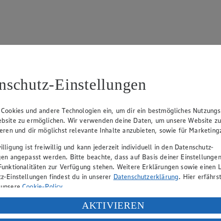
nschutz-Einstellungen
34 Wallenhorst
 Cookies und andere Technologien ein, um dir ein bestmögliches Nutzungs
bsite zu ermöglichen. Wir verwenden deine Daten, um unsere Website z
ieren und dir möglichst relevante Inhalte anzubieten, sowie für Marketin
Angebot:
Chantré
Angebo
Frucht
lligung ist freiwillig und kann jederzeit individuell in den Datenschutz-
Gültig ab 06.08.2026
gen angepasst werden. Bitte beachte, dass auf Basis deiner Einstellungen
5.77
-35%
Gültig ab
Funktionalitäten zur Verfügung stehen. Weitere Erklärungen sowie einen L
(Insgesamt
Rabattierter Preis von 5.77€ (Insgesamt
0.4
z-Einstellungen findest du in unserer
Datenschutzerklärung
. Hier erfährs
-35% Rabatt)
Fes
 unsere
Cookie-Policy
.
heiben,
versch. Sorten, 0,7l Flasche, (1l = 8,24)
versch. S
ung deiner personenbezogenen Daten in den USA durch Facebook und Yo
AKTIVIEREN
140g
Becher 1k
= 3,27)
f „Aktivieren“ klickst, willigst du im Sinne des Art. 49 Abs. 1 Satz 1 lit