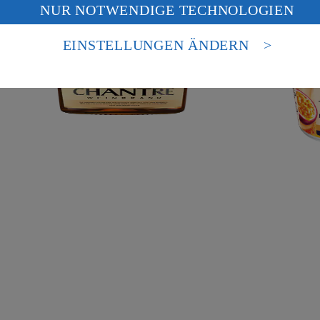
NUR NOTWENDIGE TECHNOLOGIEN
deine Daten in den USA verarbeitet werden. Der EuGH sieht die USA als 
 europäischen Standards nicht angemessenen Datenschutzniveau an. Es b
es Zugriffs durch US-amerikanische Behörden.
EINSTELLUNGEN ÄNDERN
nen zum Herausgeber der Seite findest du im
Impressum