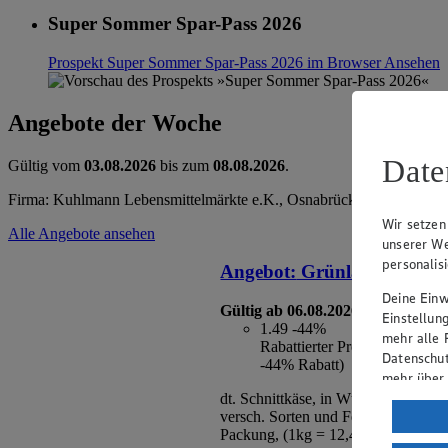
Super Sommer Spar-Pass 2026
Prospekt Super Sommer Spar-Pass 2026 im Browser
Ansehen
Angebote der Woche
Date
Gültig vom
03.08.2026
bis zum
08.08.2026
.
Firma: Kuhlmann Lebensmittelmärkte e.K., Osnabrücker Str. 15, 491
Wir setzen
Alle Angebote ansehen
unserer We
personalis
Angebot:
Grünländer
Deine Einwi
Gültig ab 06.08.2026
Einstellun
1.49
-44%
mehr alle 
Rabattierter Preis von 1.49€ 
Datenschut
-44% Rabatt)
mehr über
dt. Schnittkäse, in Würfeln oder Sc
Verarbeit
versch. Sorten und Fettstufen, 120/
Packung, (1kg = 12,42/10,64)
Wenn du au