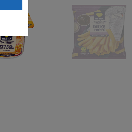
Land mit
esteht das