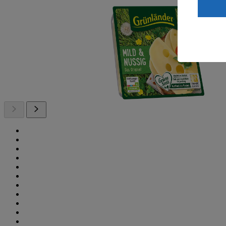
ein, dass 
einem nach
Risiko ein
Informatio