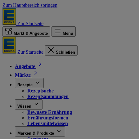
Zum Hauptbereich springen
Zur Startseite
Markt & Angebote
Menü
Zur Startseite
Schließen
Angebote
Märkte
Rezepte
Rezeptsuche
Rezeptsammlungen
Wissen
Bewusste Ernährung
Ernährungsformen
Lebensmittelwissen
Marken & Produkte