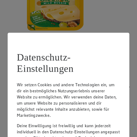
Angebot:
Bresso
0.99
App
Datenschutz-
App Preis von 0.99€
1.11
-53%
Einstellungen
Rabattierter Preis von 1.11€ (Insgesamt -53%
Rabatt)
Wir setzen Cookies und andere Technologien ein, um
Frischkäsezubereitung, versch. Sorten und Fettstufen,
dir ein bestmögliches Nutzungserlebnis unserer
120/150g Packung/Becher, (1kg = 9,25/7,40)
Website zu ermöglichen. Wir verwenden deine Daten,
um unsere Website zu personalisieren und dir
möglichst relevante Inhalte anzubieten, sowie für
Marketingzwecke.
Deine Einwilligung ist freiwillig und kann jederzeit
individuell in den Datenschutz-Einstellungen angepasst