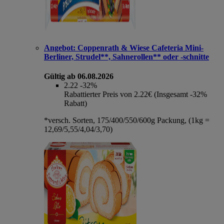
Angebot:
Coppenrath & Wiese Cafeteria Mini-
Berliner, Strudel**, Sahnerollen** oder -schnitte
Gültig ab 06.08.2026
2.22
-32%
Rabattierter Preis von 2.22€ (Insgesamt -32%
Rabatt)
*versch. Sorten, 175/400/550/600g Packung, (1kg =
12,69/5,55/4,04/3,70)