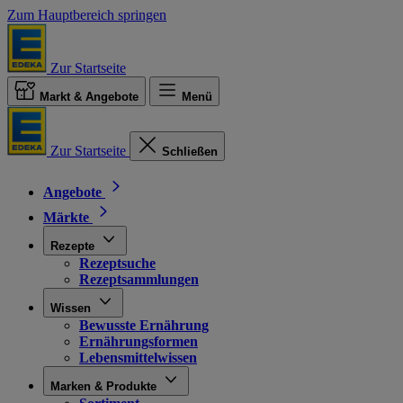
Zum Hauptbereich springen
Zur Startseite
Markt & Angebote
Menü
Zur Startseite
Schließen
Angebote
Märkte
Rezepte
Rezeptsuche
Rezeptsammlungen
Wissen
Bewusste Ernährung
Ernährungsformen
Lebensmittelwissen
Marken & Produkte