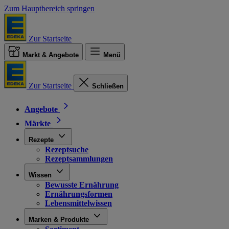
Zum Hauptbereich springen
Zur Startseite
Markt & Angebote
Menü
Zur Startseite
Schließen
Angebote
Märkte
Rezepte
Rezeptsuche
Rezeptsammlungen
Wissen
Bewusste Ernährung
Ernährungsformen
Lebensmittelwissen
Marken & Produkte