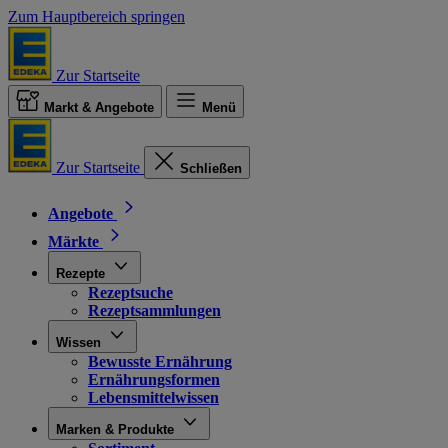
Zum Hauptbereich springen
Zur Startseite
Markt & Angebote
Menü
Zur Startseite
Schließen
Angebote
Märkte
Rezepte
Rezeptsuche
Rezeptsammlungen
Wissen
Bewusste Ernährung
Ernährungsformen
Lebensmittelwissen
Marken & Produkte