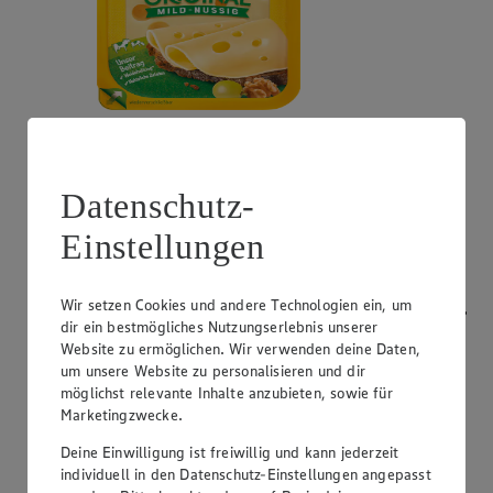
Angebot:
Bresso
0.99
App
Datenschutz-
App Preis von 0.99€
1.11
-53%
Einstellungen
Rabattierter Preis von 1.11€ (Insgesamt -53%
Rabatt)
Wir setzen Cookies und andere Technologien ein, um
Frischkäsezubereitung, versch. Sorten und Fettstufen,
dir ein bestmögliches Nutzungserlebnis unserer
120/150g Packung/Becher, (1kg = 9,25/7,40)
Website zu ermöglichen. Wir verwenden deine Daten,
um unsere Website zu personalisieren und dir
möglichst relevante Inhalte anzubieten, sowie für
Marketingzwecke.
Deine Einwilligung ist freiwillig und kann jederzeit
individuell in den Datenschutz-Einstellungen angepasst