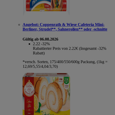
Angebot:
Coppenrath & Wiese Cafeteria Mini-
Berliner, Strudel**, Sahnerollen** oder -schnitte
Gültig ab 06.08.2026
2.22
-32%
Rabattierter Preis von 2.22€ (Insgesamt -32%
Rabatt)
*versch. Sorten, 175/400/550/600g Packung, (1kg =
12,69/5,55/4,04/3,70)