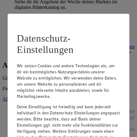
Siehe dir die Angebote der Woche deines Marktes im
digitalen Blätterkatalog an.
Prospekt 8004167 im Browser
Ansehen
Super Sommer Spar-Pass 2026
Datenschutz-
Prospekt Super Sommer Spar-Pass 2026 im Browser
Ansehen
Einstellungen
Angebote der Woche
Wir setzen Cookies und andere Technologien ein, um
dir ein bestmögliches Nutzungserlebnis unserer
Website zu ermöglichen. Wir verwenden deine Daten,
Gültig vom
03.08.2026
bis zum
08.08.2026
.
um unsere Website zu personalisieren und dir
Firma: Johannes Rusch e.K., Rathausstr. 56, 31180 Giesen
möglichst relevante Inhalte anzubieten, sowie für
Marketingzwecke.
Alle Angebote ansehen
Deine Einwilligung ist freiwillig und kann jederzeit
Angebot:
Henglein Frischer Pizzateig
Ange
individuell in den Datenschutz-Einstellungen angepasst
XXL
Hafe
werden. Bitte beachte, dass auf Basis deiner
Einstellungen ggf. nicht mehr alle Funktionalitäten zur
Gültig ab 08.08.2026
Gülti
Verfügung stehen. Weitere Erklärungen sowie einen
1.11
-60%