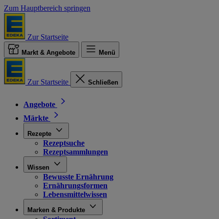
Zum Hauptbereich springen
Zur Startseite
Markt & Angebote
Menü
Zur Startseite
Schließen
Angebote
Märkte
Rezepte
Rezeptsuche
Rezeptsammlungen
Wissen
Bewusste Ernährung
Ernährungsformen
Lebensmittelwissen
Marken & Produkte