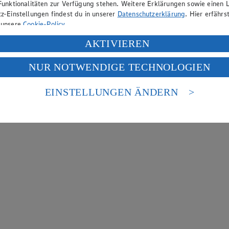
Funktionalitäten zur Verfügung stehen. Weitere Erklärungen sowie einen L
z-Einstellungen findest du in unserer
Datenschutzerklärung
. Hier erfährs
 unsere
Cookie-Policy
.
ung deiner personenbezogenen Daten in den USA durch Facebook und Yo
AKTIVIEREN
f „Aktivieren“ klickst, willigst du im Sinne des Art. 49 Abs. 1 Satz 1 lit
NUR NOTWENDIGE TECHNOLOGIEN
deine Daten in den USA verarbeitet werden. Der EuGH sieht die USA als 
 europäischen Standards nicht angemessenen Datenschutzniveau an. Es b
es Zugriffs durch US-amerikanische Behörden.
EINSTELLUNGEN ÄNDERN
nen zum Herausgeber der Seite findest du im
Impressum