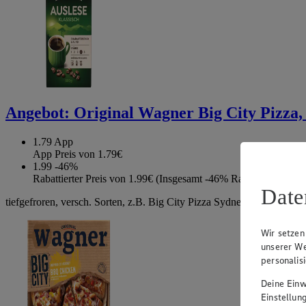
Angebot:
Original Wagner Big City Pizza, 
1.79
App
App Preis von 1.79€
1.99
-46%
Rabattierter Preis von 1.99€ (Insgesamt -46% Rabatt)
Date
tiefgefroren, versch. Sorten, z.B. Big City Pizza Sydney, 425g
Wir setzen
unserer We
personalis
Deine Einwi
Einstellun