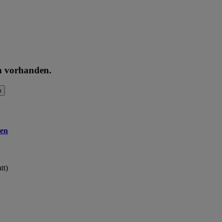
en vorhanden.
n
en
tt)