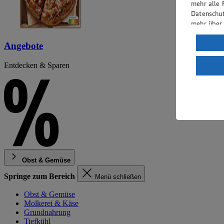
mehr alle 
Datenschut
mehr über
Verarbeit
Angebote
Wenn du au
Entdecken & Sparen
ein, dass 
einem nach
Risiko ein
Informatio
Obst & Gemüse
Springe zum Bereich
Menü schließen
Obst & Gemüse
Molkerei & Käse
Grundnahrung
Tiefkühl