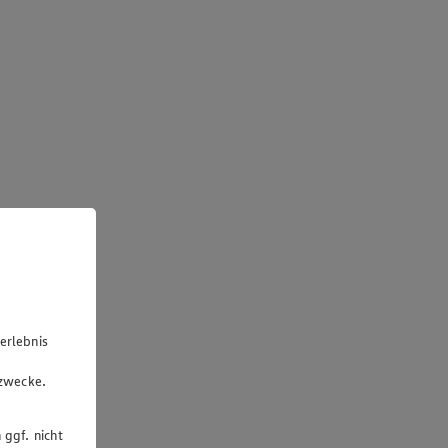
erlebnis
u
gzwecke.
 ggf. nicht