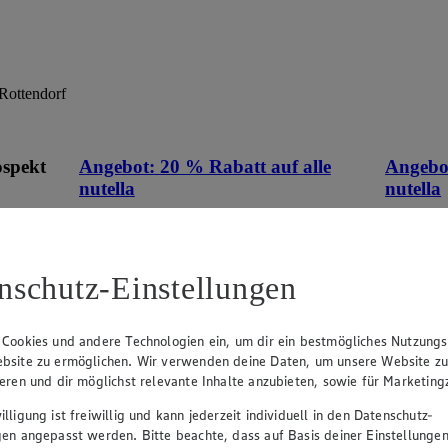
ottendorf
ospekt
Angebot:
20 % Rabatt auf alle
Angebo
nutella
nutella
eines
Tagespreis
Tag
an.
Tagespreis
Tag
nschutz-Einstellungen
ehen
Artikel
Artikel
 Cookies und andere Technologien ein, um dir ein bestmögliches Nutzungs
bsite zu ermöglichen. Wir verwenden deine Daten, um unsere Website z
ieren und dir möglichst relevante Inhalte anzubieten, sowie für Marketin
lligung ist freiwillig und kann jederzeit individuell in den Datenschutz-
gen angepasst werden. Bitte beachte, dass auf Basis deiner Einstellungen