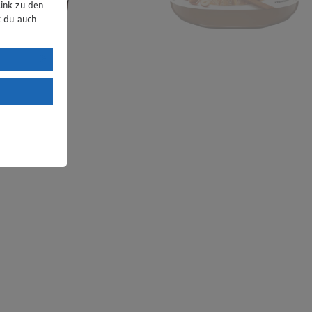
ink zu den
t du auch
uTube:
. a) DSGVO
Land mit
esteht das