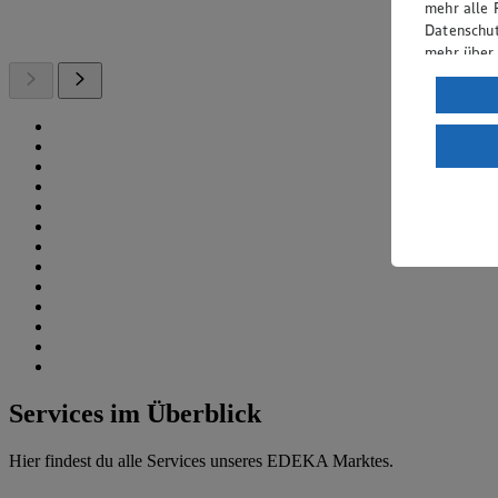
mehr alle 
Datenschut
mehr über
Verarbeit
Wenn du au
ein, dass 
einem nach
Risiko ein
Informatio
Services im Überblick
Hier findest du alle Services unseres EDEKA Marktes.