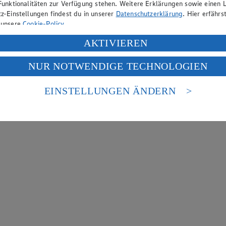
Funktionalitäten zur Verfügung stehen. Weitere Erklärungen sowie einen L
z-Einstellungen findest du in unserer
Datenschutzerklärung
. Hier erfährs
 unsere
Cookie-Policy
.
ung deiner personenbezogenen Daten in den USA durch Facebook und Yo
AKTIVIEREN
f „Aktivieren“ klickst, willigst du im Sinne des Art. 49 Abs. 1 Satz 1 lit
NUR NOTWENDIGE TECHNOLOGIEN
deine Daten in den USA verarbeitet werden. Der EuGH sieht die USA als 
 europäischen Standards nicht angemessenen Datenschutzniveau an. Es b
es Zugriffs durch US-amerikanische Behörden.
EINSTELLUNGEN ÄNDERN
nen zum Herausgeber der Seite findest du im
Impressum