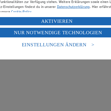
Funktionalitäten zur Verfügung stehen. Weitere Erklärungen sowie einen L
z-Einstellungen findest du in unserer
Datenschutzerklärung
. Hier erfährs
 unsere
Cookie-Policy
.
ung deiner personenbezogenen Daten in den USA durch Facebook und Yo
AKTIVIEREN
f „Aktivieren“ klickst, willigst du im Sinne des Art. 49 Abs. 1 Satz 1 lit
NUR NOTWENDIGE TECHNOLOGIEN
deine Daten in den USA verarbeitet werden. Der EuGH sieht die USA als 
 europäischen Standards nicht angemessenen Datenschutzniveau an. Es b
es Zugriffs durch US-amerikanische Behörden.
EINSTELLUNGEN ÄNDERN
nen zum Herausgeber der Seite findest du im
Impressum