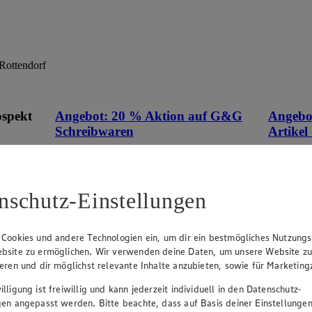
ottendorf
ospekt
Angebot:
20 % Aktion auf G&G
Angebo
Schreibwaren
Artikel
eines
Tagespreis
Tag
an.
Tagespreis
Tag
nschutz-Einstellungen
sehen
 Cookies und andere Technologien ein, um dir ein bestmögliches Nutzungs
bsite zu ermöglichen. Wir verwenden deine Daten, um unsere Website z
ieren und dir möglichst relevante Inhalte anzubieten, sowie für Marketin
lligung ist freiwillig und kann jederzeit individuell in den Datenschutz-
gen angepasst werden. Bitte beachte, dass auf Basis deiner Einstellungen