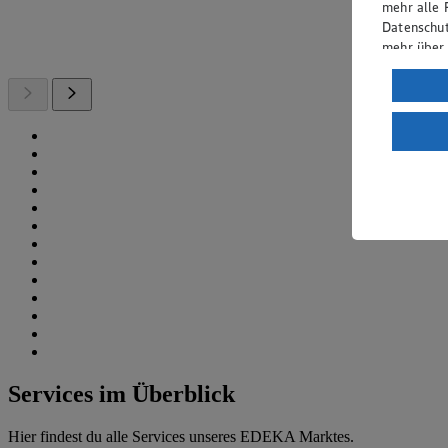
mehr alle 
Datenschut
mehr über
Verarbeit
Wenn du au
ein, dass 
einem nach
Risiko ein
Informatio
Services im Überblick
Hier findest du alle Services unseres EDEKA Marktes.