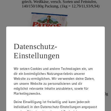
griech. Weißkäse, versch. Sorten und Fettstufen,
140/150/180g Packung, (1kg = 12,79/11,93/9,94)
Datenschutz-
Einstellungen
Angebot:
Mini-Babybel
Wir setzen Cookies und andere Technologien ein, um
dir ein bestmögliches Nutzungserlebnis unserer
2.99
-30%
Website zu ermöglichen. Wir verwenden deine Daten,
Rabattierter Preis von 2.99€ (Insgesamt -30%
um unsere Website zu personalisieren und dir
Rabatt)
möglichst relevante Inhalte anzubieten, sowie für
Marketingzwecke.
dt. Schnittkäse, versch. Sorten, 45% Fett i. Tr., 8/9x20g
= 160/180g Packung, (1kg = 18,69/16,61)
Deine Einwilligung ist freiwillig und kann jederzeit
individuell in den Datenschutz-Einstellungen angepasst