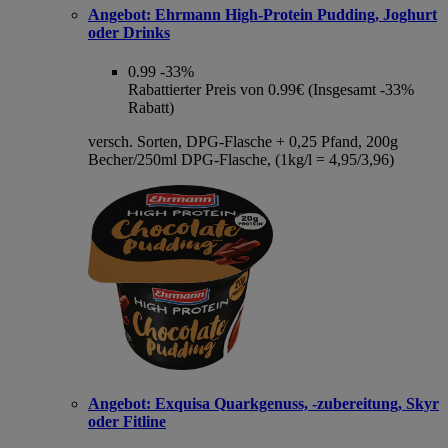
Angebot:
Ehrmann High-Protein Pudding, Joghurt
oder Drinks
0.99
-33%
Rabattierter Preis von 0.99€ (Insgesamt -33%
Rabatt)
versch. Sorten, DPG-Flasche + 0,25 Pfand, 200g
Becher/250ml DPG-Flasche, (1kg/l = 4,95/3,96)
Angebot:
Exquisa Quarkgenuss, -zubereitung, Skyr
oder Fitline