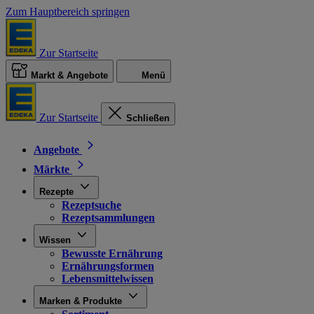
Zum Hauptbereich springen
Zur Startseite
Markt & Angebote
Menü
Zur Startseite
Schließen
Angebote
Märkte
Rezepte
Rezeptsuche
Rezeptsammlungen
Wissen
Bewusste Ernährung
Ernährungsformen
Lebensmittelwissen
Marken & Produkte