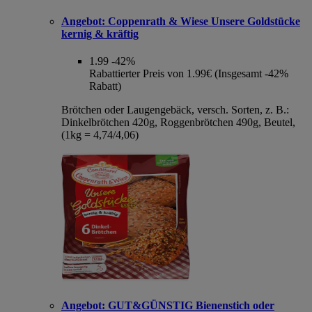
Angebot:
Coppenrath & Wiese Unsere Goldstücke
kernig & kräftig
1.99
-42%
Rabattierter Preis von 1.99€ (Insgesamt -42%
Rabatt)
Brötchen oder Laugengebäck, versch. Sorten, z. B.:
Dinkelbrötchen 420g, Roggenbrötchen 490g, Beutel,
(1kg = 4,74/4,06)
Angebot:
GUT&GÜNSTIG Bienenstich oder