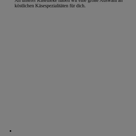
An unserer Käsetheke haben wir eine große Auswahl an
köstlichen Käsespezialitäten für dich.