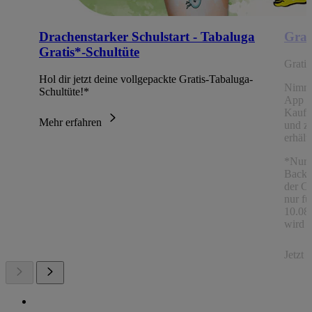
Drachenstarker Schulstart - Tabaluga
Grat
Gratis*-Schultüte
Grati
Hol dir jetzt deine vollgepackte Gratis-Tabaluga-
Nimm
Schultüte!*
App Ch
Kaufe
Mehr erfahren
und z
erhält
*Nur 
Backw
der C
nur fü
10.08.
wird a
Jetzt