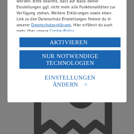
werden. Bitte beachte, dass auf Basis deiner
Einstellungen ggf. nicht mehr alle Funktionalitäten zur
Verfügung stehen. Weitere Erklärungen sowie einen
Kreditkarte akzeptiert
Link zu den Datenschutz-Einstellungen findest du in
unserer
Datenschutzerklärung
. Hier erfährst du auch
mehr über unsere
Cookie-Policy
.
Verarbeitung deiner personenbezogenen Daten in den
AKTIVIEREN
USA durch Facebook und YouTube:
NUR NOTWENDIGE
Wenn du auf „Aktivieren“ klickst, willigst du im Sinne
TECHNOLOGIEN
des Art. 49 Abs. 1 Satz 1 lit. a) DSGVO ein, dass deine
Daten in den USA verarbeitet werden. Der EuGH sieht
die USA als Land mit einem nach europäischen
EINSTELLUNGEN
Standards nicht angemessenen Datenschutzniveau an.
ÄNDERN
Es besteht das Risiko eines Zugriffs durch US-
amerikanische Behörden.
Informationen zum Herausgeber der Seite findest du
im
Impressum