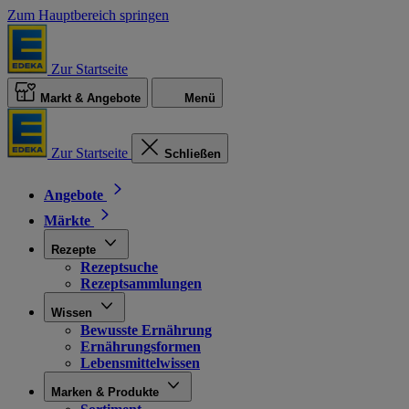
Zum Hauptbereich springen
Zur Startseite
Markt & Angebote
Menü
Zur Startseite
Schließen
Angebote
Märkte
Rezepte
Rezeptsuche
Rezeptsammlungen
Wissen
Bewusste Ernährung
Ernährungsformen
Lebensmittelwissen
Marken & Produkte