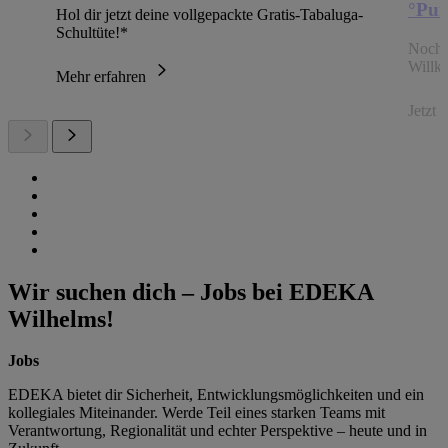
°Pun
Hol dir jetzt deine vollgepackte Gratis-Tabaluga-
Schultüte!*
Noch 
Willk
Mehr erfahren
Jetzt
Wir suchen dich – Jobs bei EDEKA
Wilhelms!
Jobs
EDEKA bietet dir Sicherheit, Entwicklungsmöglichkeiten und ein
kollegiales Miteinander. Werde Teil eines starken Teams mit
Verantwortung, Regionalität und echter Perspektive – heute und in