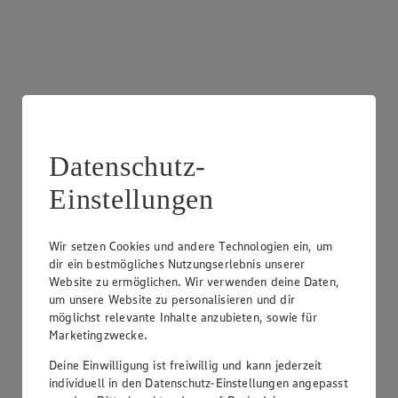
Frischetheke Wurst
Datenschutz-
Besuche unsere Theken mit einer breiten Auswahl an
Einstellungen
Wurstspezialitäten für jeden Geschmack.
Wir setzen Cookies und andere Technologien ein, um
dir ein bestmögliches Nutzungserlebnis unserer
Website zu ermöglichen. Wir verwenden deine Daten,
um unsere Website zu personalisieren und dir
möglichst relevante Inhalte anzubieten, sowie für
Marketingzwecke.
Deine Einwilligung ist freiwillig und kann jederzeit
individuell in den Datenschutz-Einstellungen angepasst