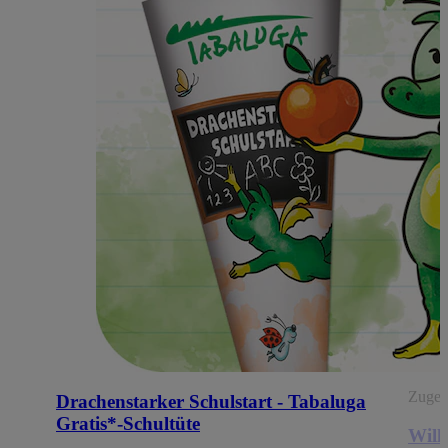
Zugehö
Drachenstarker Schulstart - Tabaluga
Gratis*-Schultüte
Will