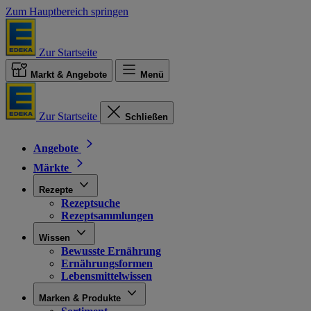
Zum Hauptbereich springen
Zur Startseite
Markt & Angebote
Menü
Zur Startseite
Schließen
Angebote
Märkte
Rezepte
Rezeptsuche
Rezeptsammlungen
Wissen
Bewusste Ernährung
Ernährungsformen
Lebensmittelwissen
Marken & Produkte