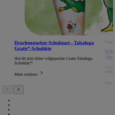
Zugehö
Drachenstarker Schulstart - Tabaluga
Gratis*-Schultüte
Will
°Pun
Hol dir jetzt deine vollgepackte Gratis-Tabaluga-
Schultüte!*
Noch 
Willk
Mehr erfahren
Jetzt