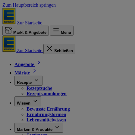
Zum Hauptbereich springen
Zur Startseite
Markt & Angebote
Menü
Zur Startseite
Schließen
Angebote
Märkte
Rezepte
Rezeptsuche
Rezeptsammlungen
Wissen
Bewusste Ernährung
Ernährungsformen
Lebensmittelwissen
Marken & Produkte