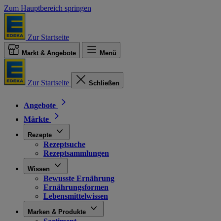
Zum Hauptbereich springen
Zur Startseite
Markt & Angebote
Menü
Zur Startseite
Schließen
Angebote
Märkte
Rezepte
Rezeptsuche
Rezeptsammlungen
Wissen
Bewusste Ernährung
Ernährungsformen
Lebensmittelwissen
Marken & Produkte