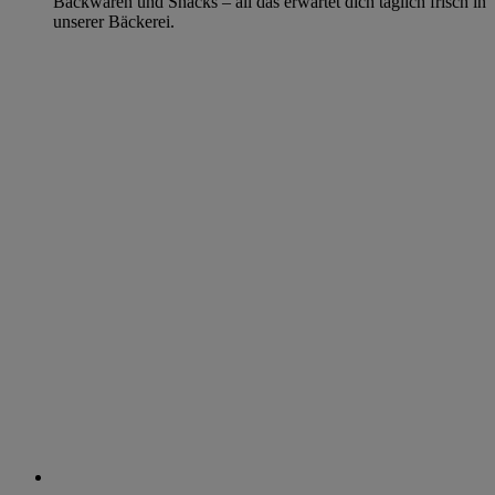
Backwaren und Snacks – all das erwartet dich täglich frisch in
unserer Bäckerei.