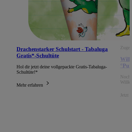
Zugehö
Drachenstarker Schulstart - Tabaluga
Gratis*-Schultüte
Will
°Pun
Hol dir jetzt deine vollgepackte Gratis-Tabaluga-
Schultüte!*
Noch 
Willk
Mehr erfahren
Jetzt