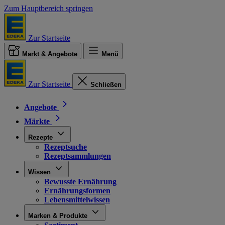
Zum Hauptbereich springen
Zur Startseite
Markt & Angebote
Menü
Zur Startseite
Schließen
Angebote
Märkte
Rezepte
Rezeptsuche
Rezeptsammlungen
Wissen
Bewusste Ernährung
Ernährungsformen
Lebensmittelwissen
Marken & Produkte