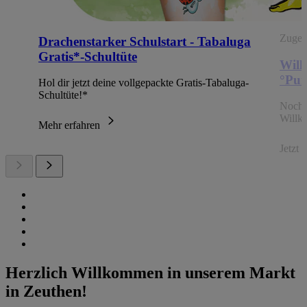
Zugehö
Drachenstarker Schulstart - Tabaluga
Gratis*-Schultüte
Will
°Pun
Hol dir jetzt deine vollgepackte Gratis-Tabaluga-
Schultüte!*
Noch 
Willk
Mehr erfahren
Jetzt
Herzlich Willkommen in unserem Markt
in Zeuthen!