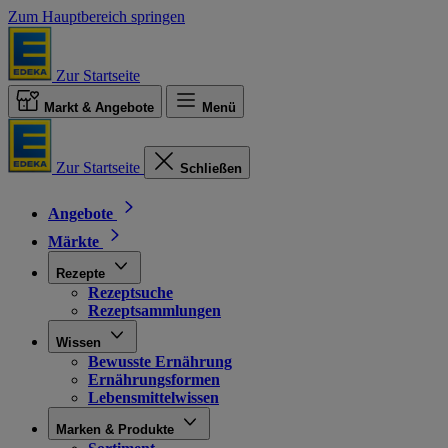
Zum Hauptbereich springen
Zur Startseite
Markt & Angebote
Menü
Zur Startseite
Schließen
Angebote
Märkte
Rezepte
Rezeptsuche
Rezeptsammlungen
Wissen
Bewusste Ernährung
Ernährungsformen
Lebensmittelwissen
Marken & Produkte