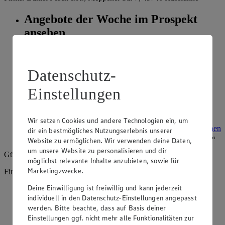
Angebote der Woche im Prospekt
ansehen
Siehe dir die Angebote der Woche deines Marktes im
digitalen Blätterkatalog an.
Datenschutz-
Prospekt 4092230 im Browser
Ansehen
Einstellungen
Super Sommer Spar-Pass 2026
Wir setzen Cookies und andere Technologien ein, um
Prospekt Super Sommer Spar-Pass 2026 im Browser
Ansehen
dir ein bestmögliches Nutzungserlebnis unserer
Website zu ermöglichen. Wir verwenden deine Daten,
um unsere Website zu personalisieren und dir
Gültig vom
10.08.2026
bis zum
15.08.2026
.
möglichst relevante Inhalte anzubieten, sowie für
Marketingzwecke.
Firma: Daniel Pesch e.K., Meppener Str. 7, 49740 Haselünne
Deine Einwilligung ist freiwillig und kann jederzeit
Angebote der Woche im Prospekt
individuell in den Datenschutz-Einstellungen angepasst
ansehen
werden. Bitte beachte, dass auf Basis deiner
Einstellungen ggf. nicht mehr alle Funktionalitäten zur