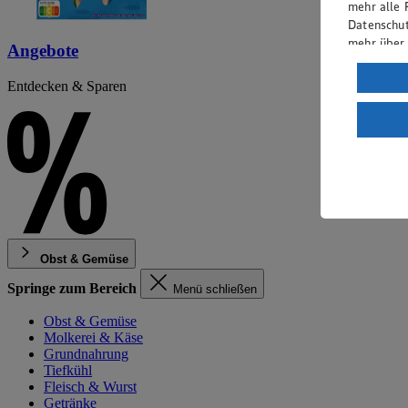
mehr alle 
Datenschut
mehr über
Angebote
Verarbeit
Entdecken & Sparen
Wenn du au
ein, dass 
einem nach
Risiko ein
Informatio
Obst & Gemüse
Springe zum Bereich
Menü schließen
Obst & Gemüse
Molkerei & Käse
Grundnahrung
Tiefkühl
Fleisch & Wurst
Getränke