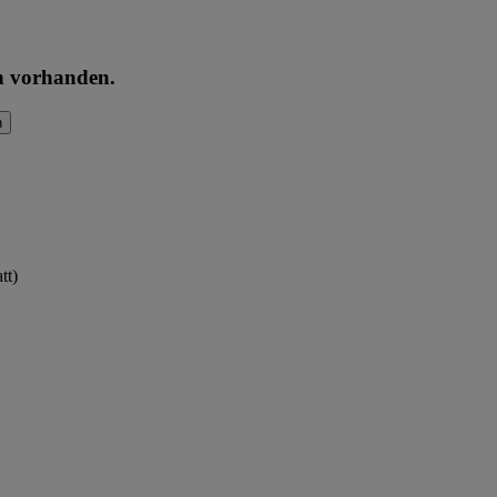
en vorhanden.
n
tt)