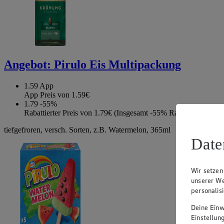
Angebot:
Pirulo Eis Multipackung
1.59
App
App Preis von 1.59€
1.79
-55%
Rabattierter Preis von 1.79€ (Insgesamt -55% Rabatt)
tiefgefroren, versch. Sorten, z.B. Watermelon, 365ml
Date
Wir setzen
unserer We
personalis
Deine Einwi
Einstellun