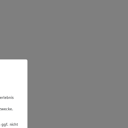
erlebnis
u
gzwecke.
 ggf. nicht