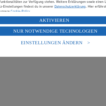
Funktionalitäten zur Verfügung stehen. Weitere Erklärungen sowie einen L
z-Einstellungen findest du in unserer
Datenschutzerklärung
. Hier erfährs
 unsere
Cookie-Policy
.
ung deiner personenbezogenen Daten in den USA durch Facebook und Yo
AKTIVIEREN
f „Aktivieren“ klickst, willigst du im Sinne des Art. 49 Abs. 1 Satz 1 lit
NUR NOTWENDIGE TECHNOLOGIEN
deine Daten in den USA verarbeitet werden. Der EuGH sieht die USA als 
 europäischen Standards nicht angemessenen Datenschutzniveau an. Es b
es Zugriffs durch US-amerikanische Behörden.
EINSTELLUNGEN ÄNDERN
nen zum Herausgeber der Seite findest du im
Impressum