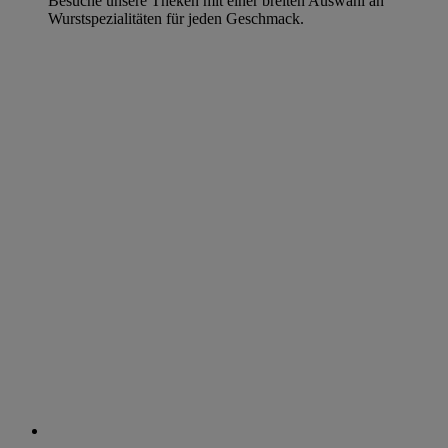
Besuche unsere Theken mit einer breiten Auswahl an
Wurstspezialitäten für jeden Geschmack.