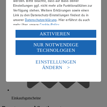
werden. Bitte beachte, dass auf Basis deiner
Einstellungen ggf. nicht mehr alle Funktionalitäten zur
Verfügung stehen. Weitere Erklärungen sowie einen
Link zu den Datenschutz-Einstellungen findest du in
unserer
Datenschutzerklärung
. Hier erfährst du auch
mehr über unsere
Cookie-Policy
.
Verarbeitung deiner personenbezogenen Daten in den
AKTIVIEREN
USA durch Facebook und YouTube:
NUR NOTWENDIGE
Wenn du auf „Aktivieren“ klickst, willigst du im Sinne
TECHNOLOGIEN
des Art. 49 Abs. 1 Satz 1 lit. a) DSGVO ein, dass deine
Daten in den USA verarbeitet werden. Der EuGH sieht
die USA als Land mit einem nach europäischen
EINSTELLUNGEN
Standards nicht angemessenen Datenschutzniveau an.
ÄNDERN
Es besteht das Risiko eines Zugriffs durch US-
amerikanische Behörden.
Informationen zum Herausgeber der Seite findest du
im
Impressum
Einkaufsgutscheine