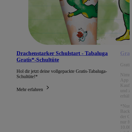
Drachenstarker Schulstart - Tabaluga
Grat
Gratis*-Schultüte
Grati
Hol dir jetzt deine vollgepackte Gratis-Tabaluga-
Nimm
Schultüte!*
App Ch
Kaufe
Mehr erfahren
und z
erhält
*Nur 
Backw
der C
nur fü
10.08.