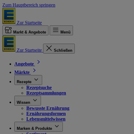
Zum Hauptbereich springen
Zur Startseite
Markt & Angebote
Menü
Zur Startseite
Schließen
Angebote
Märkte
Rezepte
Rezeptsuche
Rezeptsammlungen
Wissen
Bewusste Ernährung
Ernährungsformen
Lebensmittelwissen
Marken & Produkte