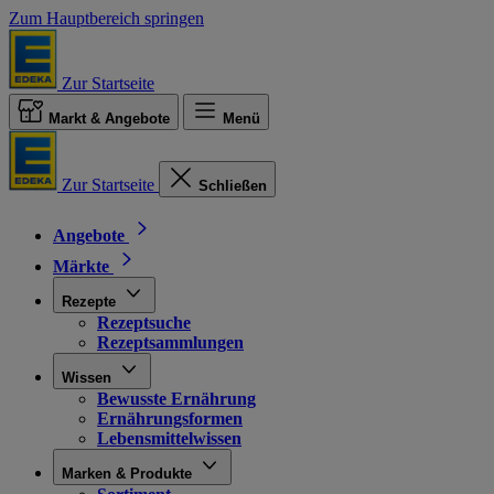
Zum Hauptbereich springen
Zur Startseite
Markt & Angebote
Menü
Zur Startseite
Schließen
Angebote
Märkte
Rezepte
Rezeptsuche
Rezeptsammlungen
Wissen
Bewusste Ernährung
Ernährungsformen
Lebensmittelwissen
Marken & Produkte