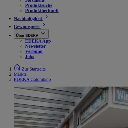
Sortiment
Produktsuche
Produktherkunft
Nachhaltigkeit
Gewinnspiele
Über EDEKA
EDEKA App
Newsletter
Verbund
Jobs
Zur Startseite
Märkte
EDEKA Colombino