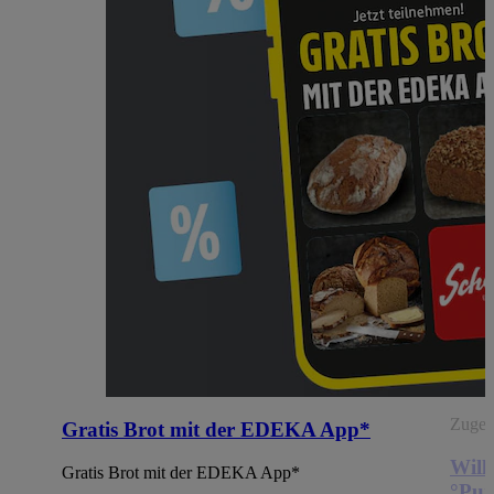
Zugehö
Gratis Brot mit der EDEKA App*
Will
Gratis Brot mit der EDEKA App*
°Pun