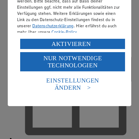
werden. Bitte beachte, dass auf Basis deiner
Einstellungen ggf. nicht mehr alle Funktionalitäten zur
App Coupons
Verfügung stehen. Weitere Erklärungen sowie einen
Link zu den Datenschutz-Einstellungen findest du in
unserer
Datenschutzerklärung
. Hier erfährst du auch
mehr über unsere
Cookie-Policy
.
Verarbeitung deiner personenbezogenen Daten in den
AKTIVIEREN
USA durch Facebook und YouTube:
NUR NOTWENDIGE
Wenn du auf „Aktivieren“ klickst, willigst du im Sinne
TECHNOLOGIEN
des Art. 49 Abs. 1 Satz 1 lit. a) DSGVO ein, dass deine
Daten in den USA verarbeitet werden. Der EuGH sieht
die USA als Land mit einem nach europäischen
EINSTELLUNGEN
Standards nicht angemessenen Datenschutzniveau an.
ÄNDERN
Es besteht das Risiko eines Zugriffs durch US-
amerikanische Behörden.
Informationen zum Herausgeber der Seite findest du
im
Impressum