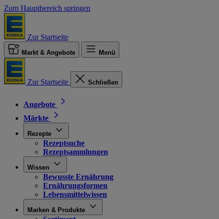
Zum Hauptbereich springen
Zur Startseite
Markt & Angebote
Menü
Zur Startseite
Schließen
Angebote
Märkte
Rezepte
Rezeptsuche
Rezeptsammlungen
Wissen
Bewusste Ernährung
Ernährungsformen
Lebensmittelwissen
Marken & Produkte