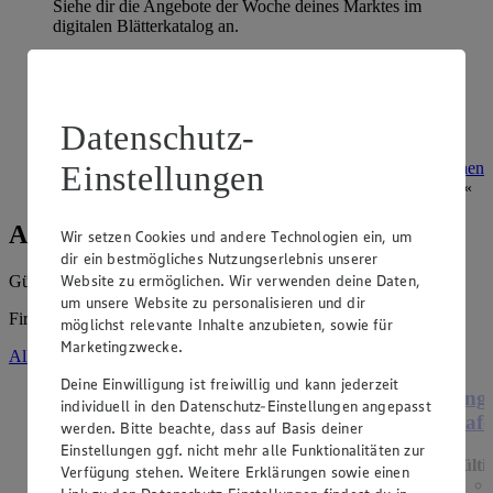
Siehe dir die Angebote der Woche deines Marktes im
digitalen Blätterkatalog an.
Prospekt 4089111 im Browser
Ansehen
Super Sommer Spar-Pass 2026
Datenschutz-
Prospekt Super Sommer Spar-Pass 2026 im Browser
Ansehen
Einstellungen
Angebote der Woche
Wir setzen Cookies und andere Technologien ein, um
dir ein bestmögliches Nutzungserlebnis unserer
Website zu ermöglichen. Wir verwenden deine Daten,
Gültig vom
03.08.2026
bis zum
08.08.2026
.
um unsere Website zu personalisieren und dir
Firma: Ute Bestvater e.K., Zabel-Krüger-Damm 25, 13469 Berlin
möglichst relevante Inhalte anzubieten, sowie für
Marketingzwecke.
Alle Angebote ansehen
Deine Einwilligung ist freiwillig und kann jederzeit
Angebot:
Henglein Frischer Pizzateig
Ange
individuell in den Datenschutz-Einstellungen angepasst
XXL
Hafe
werden. Bitte beachte, dass auf Basis deiner
Einstellungen ggf. nicht mehr alle Funktionalitäten zur
Gültig ab 08.08.2026
Gülti
Verfügung stehen. Weitere Erklärungen sowie einen
1.11
-60%