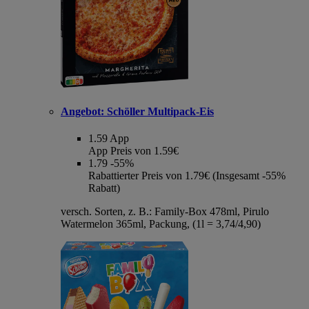
Angebot:
Schöller Multipack-Eis
1.59
App
App Preis von 1.59€
1.79
-55%
Rabattierter Preis von 1.79€ (Insgesamt -55%
Rabatt)
versch. Sorten, z. B.: Family-Box 478ml, Pirulo
Watermelon 365ml, Packung, (1l = 3,74/4,90)