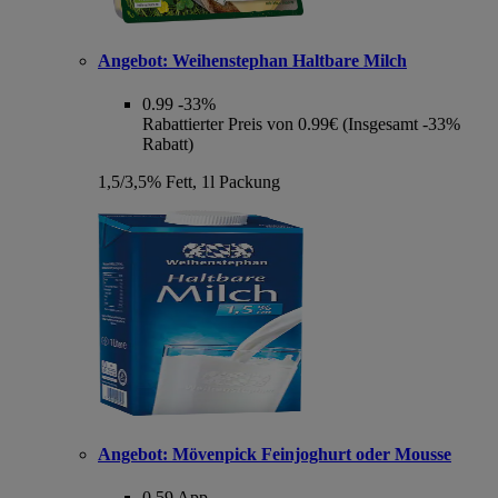
Angebot:
Weihenstephan Haltbare Milch
0.99
-33%
Rabattierter Preis von 0.99€ (Insgesamt -33%
Rabatt)
1,5/3,5% Fett, 1l Packung
Angebot:
Mövenpick Feinjoghurt oder Mousse
0.59
App