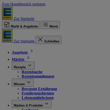
Zum Hauptbereich springen
Zur Startseite
Markt & Angebote
Menü
Zur Startseite
Schließen
Angebote
Märkte
Rezepte
Rezeptsuche
Rezeptsammlungen
Wissen
Bewusste Ernährung
Ernährungsformen
Lebensmittelwissen
Marken & Produkte