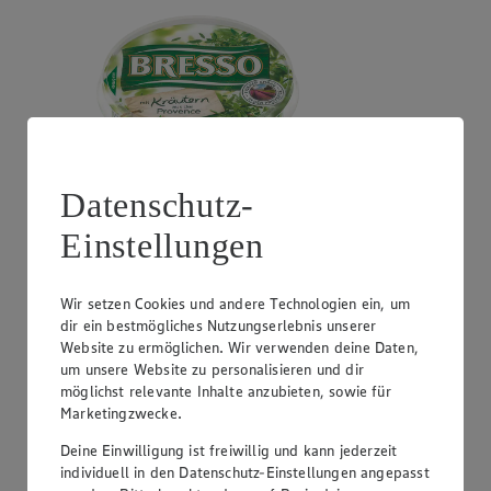
Datenschutz-
Einstellungen
Mehr laden
Grundnahrung
Wir setzen Cookies und andere Technologien ein, um
Angebot:
Rustikales Baguette Zwiebel oder
dir ein bestmögliches Nutzungserlebnis unserer
Peperoni
Website zu ermöglichen. Wir verwenden deine Daten,
um unsere Website zu personalisieren und dir
Gültig ab 08.08.2026
möglichst relevante Inhalte anzubieten, sowie für
0.79
-20%
Marketingzwecke.
Rabattierter Preis von 0.79€ (Insgesamt -20%
Rabatt)
Deine Einwilligung ist freiwillig und kann jederzeit
individuell in den Datenschutz-Einstellungen angepasst
mit knuspriger Kruste, 300g Laib, (1kg = 2,63)