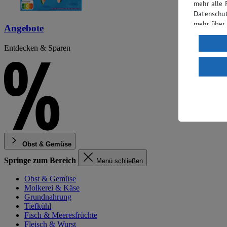
mehr alle 
Datenschut
mehr über
Angebote
Verarbeit
Entdecken & Sparen
Wenn du au
ein, dass 
einem nach
Risiko ein
Informatio
Obst & Gemüse
Springe zum Bereich
Menü schließen
Obst & Gemüse
Molkerei & Käse
Grundnahrung
Tiefkühl
Fisch & Meeresfrüchte
Fleisch & Wurst