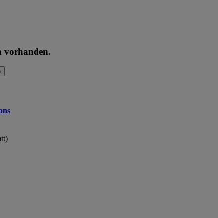
en vorhanden.
n
ons
tt)