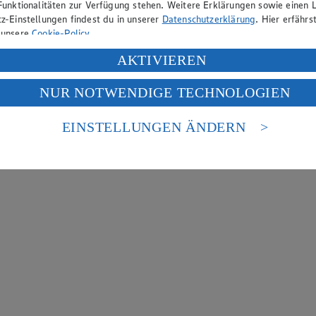
Funktionalitäten zur Verfügung stehen. Weitere Erklärungen sowie einen L
z-Einstellungen findest du in unserer
Datenschutzerklärung
. Hier erfährs
 unsere
Cookie-Policy
.
ung deiner personenbezogenen Daten in den USA durch Facebook und Yo
AKTIVIEREN
f „Aktivieren“ klickst, willigst du im Sinne des Art. 49 Abs. 1 Satz 1 lit
NUR NOTWENDIGE TECHNOLOGIEN
deine Daten in den USA verarbeitet werden. Der EuGH sieht die USA als 
 europäischen Standards nicht angemessenen Datenschutzniveau an. Es b
es Zugriffs durch US-amerikanische Behörden.
EINSTELLUNGEN ÄNDERN
nen zum Herausgeber der Seite findest du im
Impressum