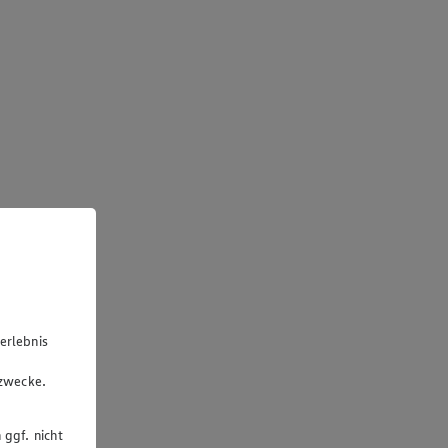
erlebnis
u
gzwecke.
 ggf. nicht