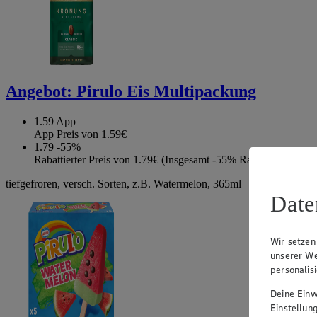
Angebot:
Pirulo Eis Multipackung
1.59
App
App Preis von 1.59€
1.79
-55%
Rabattierter Preis von 1.79€ (Insgesamt -55% Rabatt)
tiefgefroren, versch. Sorten, z.B. Watermelon, 365ml
Date
Wir setzen
unserer We
personalis
Deine Einwi
Einstellun