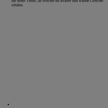
die heiße Theke, an welcher du leckere und warme Gerichte
erhältst.