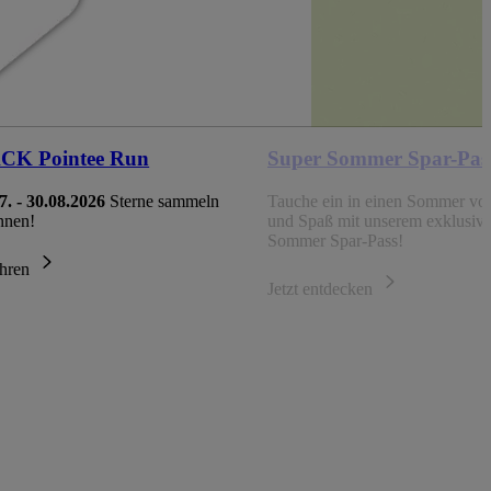
K Pointee Run
Super Sommer Spar-Pas
7. - 30.08.2026
Sterne sammeln
Tauche ein in einen Sommer vol
nnen!
und Spaß mit unserem exklusiv
Sommer Spar-Pass!
ahren
Jetzt entdecken