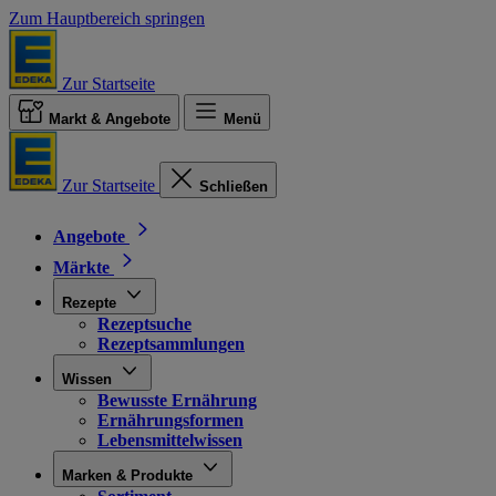
Zum Hauptbereich springen
Zur Startseite
Markt & Angebote
Menü
Zur Startseite
Schließen
Angebote
Märkte
Rezepte
Rezeptsuche
Rezeptsammlungen
Wissen
Bewusste Ernährung
Ernährungsformen
Lebensmittelwissen
Marken & Produkte