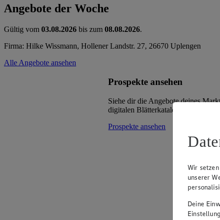
Angebote der Woche
Gültig vom
03.08.2026
bis zum
08.08.2026
.
Firma: Hilke Wissmann, Hollener Landstr. 27, 26670 Uplengen
Alle Angebote ansehen
Prospekte ansehen
Siehe dir die Angebote deines Mark
digitalen Blätterkatalog an.
Prospekte ansehen
Date
Wir setzen
unserer We
personalis
Deine Einwi
Einstellun