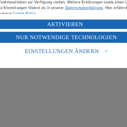
Funktionalitäten zur Verfügung stehen. Weitere Erklärungen sowie einen L
z-Einstellungen findest du in unserer
Datenschutzerklärung
. Hier erfährs
 unsere
Cookie-Policy
.
ung deiner personenbezogenen Daten in den USA durch Facebook und Yo
AKTIVIEREN
f „Aktivieren“ klickst, willigst du im Sinne des Art. 49 Abs. 1 Satz 1 lit
NUR NOTWENDIGE TECHNOLOGIEN
deine Daten in den USA verarbeitet werden. Der EuGH sieht die USA als 
 europäischen Standards nicht angemessenen Datenschutzniveau an. Es b
es Zugriffs durch US-amerikanische Behörden.
EINSTELLUNGEN ÄNDERN
nen zum Herausgeber der Seite findest du im
Impressum