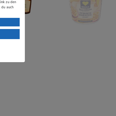
ink zu den
t du auch
uTube:
. a) DSGVO
Land mit
esteht das