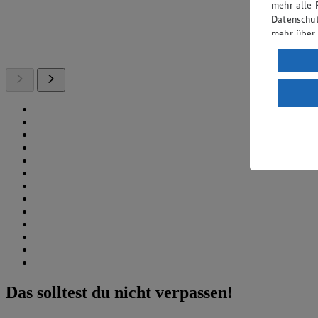
mehr alle 
Datenschut
mehr über
Verarbeit
Wenn du au
ein, dass 
einem nach
Risiko ein
Informatio
Das solltest du nicht verpassen!