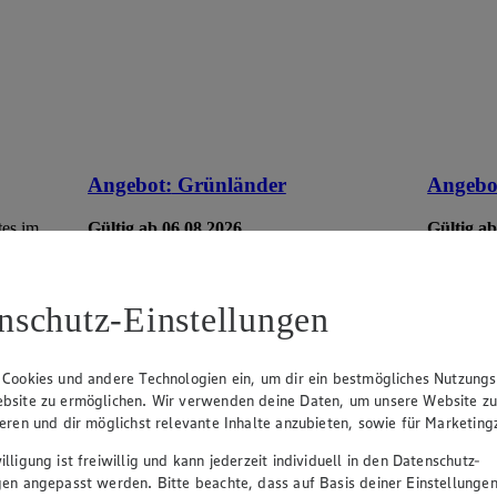
Angebot:
Grünländer
Angebo
tes im
Gültig ab 06.08.2026
Gültig ab
1.49
-44%
5.7
Rabattierter Preis von 1.49€ (Insgesamt
Rab
-44% Rabatt)
-35
nschutz-Einstellungen
dt. Schnittkäse, in Würfeln oder Scheiben,
versch. So
versch. Sorten und Fettstufen, 120/140g
Packung, (1kg = 12,42/10,64)
 Cookies und andere Technologien ein, um dir ein bestmögliches Nutzungs
bsite zu ermöglichen. Wir verwenden deine Daten, um unsere Website z
ieren und dir möglichst relevante Inhalte anzubieten, sowie für Marketin
lligung ist freiwillig und kann jederzeit individuell in den Datenschutz-
gen angepasst werden. Bitte beachte, dass auf Basis deiner Einstellungen