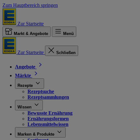
Zum Hauptbereich springen
Zur Startseite
Markt & Angebote
Menü
Zur Startseite
Schließen
Angebote
Märkte
Rezepte
Rezeptsuche
Rezeptsammlungen
Wissen
Bewusste Ernährung
Ernährungsformen
Lebensmittelwissen
Marken & Produkte