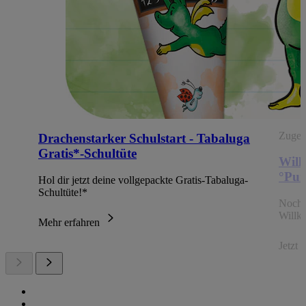
Zugehö
Drachenstarker Schulstart - Tabaluga
Gratis*-Schultüte
Will
°Pun
Hol dir jetzt deine vollgepackte Gratis-Tabaluga-
Schultüte!*
Noch 
Willk
Mehr erfahren
Jetzt