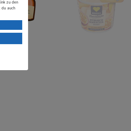
ink zu den
t du auch
uTube:
. a) DSGVO
Land mit
esteht das