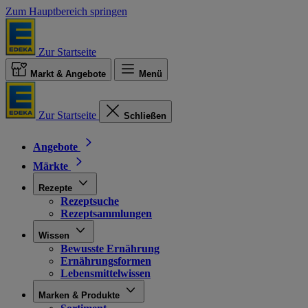
Zum Hauptbereich springen
Zur Startseite
Markt & Angebote
Menü
Zur Startseite
Schließen
Angebote
Märkte
Rezepte
Rezeptsuche
Rezeptsammlungen
Wissen
Bewusste Ernährung
Ernährungsformen
Lebensmittelwissen
Marken & Produkte