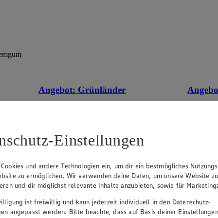
 Jemgum
Angebot:
Grünländer
Angebo
tes im
Gültig ab 06.08.2026
Gültig ab
1.49
-44%
5.7
Rabattierter Preis von 1.49€ (Insgesamt
Rab
-44% Rabatt)
-35
nschutz-Einstellungen
dt. Schnittkäse, in Würfeln oder Scheiben,
versch. So
versch. Sorten und Fettstufen, 120/140g
 Cookies und andere Technologien ein, um dir ein bestmögliches Nutzungs
Packung, (1kg = 12,42/10,64)
bsite zu ermöglichen. Wir verwenden deine Daten, um unsere Website z
ieren und dir möglichst relevante Inhalte anzubieten, sowie für Marketin
lligung ist freiwillig und kann jederzeit individuell in den Datenschutz-
gen angepasst werden. Bitte beachte, dass auf Basis deiner Einstellungen