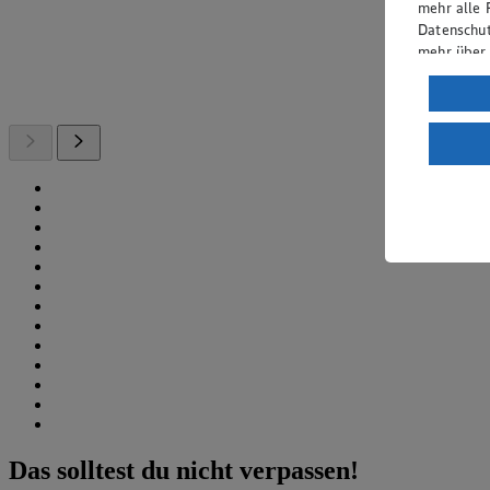
mehr alle 
Datenschut
mehr über
Verarbeit
Wenn du au
ein, dass 
einem nach
Risiko ein
Informatio
Das solltest du nicht verpassen!