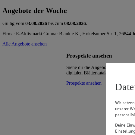
Angebote der Woche
Gültig vom
03.08.2026
bis zum
08.08.2026
.
Firma: E-Aktivmarkt Gunnar Blank e.K., Hokelsumer Str. 1, 26844
Alle Angebote ansehen
Prospekte ansehen
Siehe dir die Angebote deines Mark
digitalen Blätterkatalog an.
Prospekte ansehen
Date
Wir setzen
unserer We
personalis
Deine Einwi
Einstellun