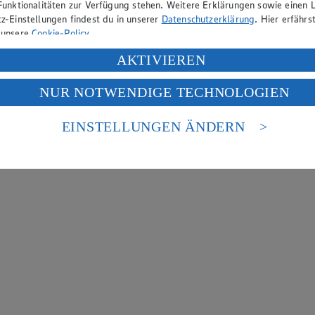
Funktionalitäten zur Verfügung stehen. Weitere Erklärungen sowie einen L
z-Einstellungen findest du in unserer
Datenschutzerklärung
. Hier erfährs
 unsere
Cookie-Policy
.
ung deiner personenbezogenen Daten in den USA durch Facebook und Yo
AKTIVIEREN
f „Aktivieren“ klickst, willigst du im Sinne des Art. 49 Abs. 1 Satz 1 lit
NUR NOTWENDIGE TECHNOLOGIEN
deine Daten in den USA verarbeitet werden. Der EuGH sieht die USA als 
 europäischen Standards nicht angemessenen Datenschutzniveau an. Es b
es Zugriffs durch US-amerikanische Behörden.
EINSTELLUNGEN ÄNDERN
nen zum Herausgeber der Seite findest du im
Impressum