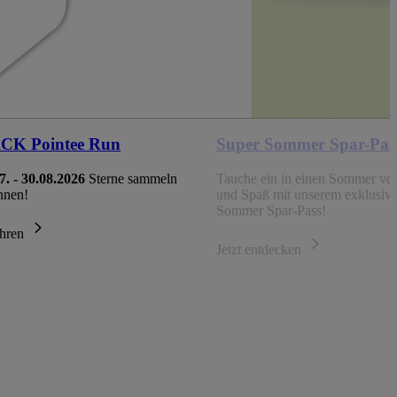
K Pointee Run
Super Sommer Spar-Pas
7. - 30.08.2026
Sterne sammeln
Tauche ein in einen Sommer vol
nnen!
und Spaß mit unserem exklusiv
Sommer Spar-Pass!
ahren
Jetzt entdecken