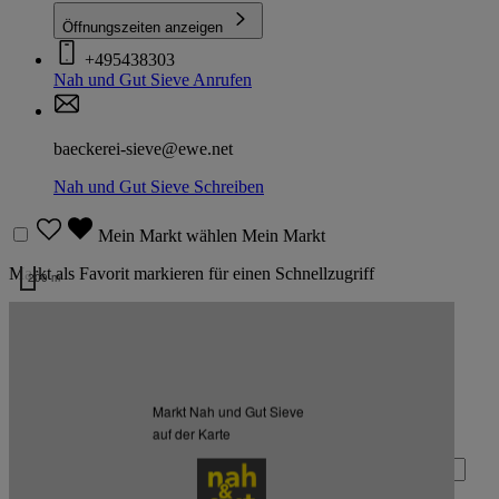
Öffnungszeiten anzeigen
+495438303
Nah und Gut Sieve
Anrufen
baeckerei-sieve@ewe.net
Nah und Gut Sieve
Schreiben
Mein Markt wählen
Mein Markt
Markt als Favorit markieren für einen Schnellzugriff
200 m
Kartendaten werden geladen …
Zurück nach oben
Markt Nah und Gut Sieve
Zum Newsletter anmelden
auf der Karte
Deine E-Mail-Adresse (Pflichtfeld)
Absenden