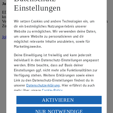
Jobs
Einstellungen
EDEKA bietet dir Sicherheit, Entwicklungsmöglichkeiten und ein
kollegiales Miteinander. Werde Teil eines starken Teams mit
Wir setzen Cookies und andere Technologien ein, um
Verantwortung, Regionalität und echter Perspektive – heute und in
Zukunft.
dir ein bestmögliches Nutzungserlebnis unserer
Website zu ermöglichen. Wir verwenden deine Daten,
um unsere Website zu personalisieren und dir
Jobs ansehen
(Link öffnet in neuem Fenster)
möglichst relevante Inhalte anzubieten, sowie für
Marketingzwecke.
Deine Einwilligung ist freiwillig und kann jederzeit
individuell in den Datenschutz-Einstellungen angepasst
werden. Bitte beachte, dass auf Basis deiner
Einstellungen ggf. nicht mehr alle Funktionalitäten zur
Verfügung stehen. Weitere Erklärungen sowie einen
Link zu den Datenschutz-Einstellungen findest du in
unserer
Datenschutzerklärung
. Hier erfährst du auch
mehr über unsere
Cookie-Policy
.
Verarbeitung deiner personenbezogenen Daten in den
AKTIVIEREN
USA durch Facebook und YouTube:
NUR NOTWENDIGE
Wenn du auf „Aktivieren“ klickst, willigst du im Sinne