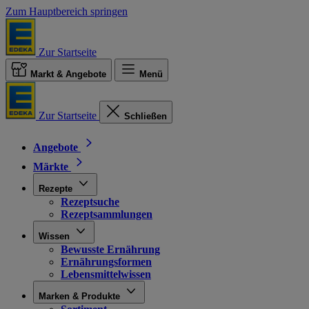
Zum Hauptbereich springen
Zur Startseite
Markt & Angebote
Menü
Zur Startseite
Schließen
Angebote
Märkte
Rezepte
Rezeptsuche
Rezeptsammlungen
Wissen
Bewusste Ernährung
Ernährungsformen
Lebensmittelwissen
Marken & Produkte