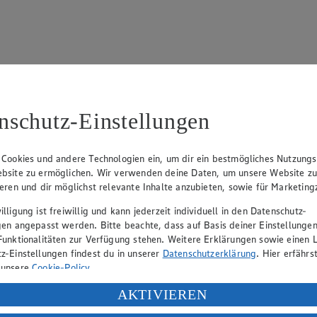
nschutz-Einstellungen
61, 32427 Minden
 Cookies und andere Technologien ein, um dir ein bestmögliches Nutzungs
bsite zu ermöglichen. Wir verwenden deine Daten, um unsere Website z
ieren und dir möglichst relevante Inhalte anzubieten, sowie für Marketin
Angebot:
Chantré
Angebo
Frucht
lligung ist freiwillig und kann jederzeit individuell in den Datenschutz-
Gültig ab 06.08.2026
gen angepasst werden. Bitte beachte, dass auf Basis deiner Einstellungen
5.77
-35%
Gültig ab
Funktionalitäten zur Verfügung stehen. Weitere Erklärungen sowie einen L
(Insgesamt
Rabattierter Preis von 5.77€ (Insgesamt
0.4
z-Einstellungen findest du in unserer
Datenschutzerklärung
. Hier erfährs
-35% Rabatt)
Fes
 unsere
Cookie-Policy
.
heiben,
versch. Sorten, 0,7l Flasche, (1l = 8,24)
versch. S
ung deiner personenbezogenen Daten in den USA durch Facebook und Yo
AKTIVIEREN
140g
Becher 1k
= 3,27)
f „Aktivieren“ klickst, willigst du im Sinne des Art. 49 Abs. 1 Satz 1 lit