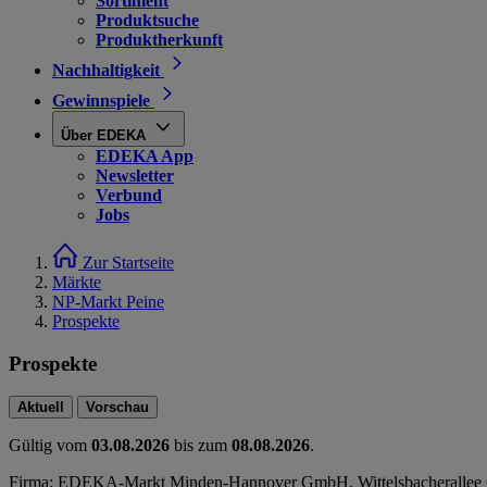
Sortiment
Produktsuche
Produktherkunft
Nachhaltigkeit
Gewinnspiele
Über EDEKA
EDEKA App
Newsletter
Verbund
Jobs
Zur Startseite
Märkte
NP-Markt Peine
Prospekte
Prospekte
Aktuell
Vorschau
Gültig vom
03.08.2026
bis zum
08.08.2026
.
Firma: EDEKA-Markt Minden-Hannover GmbH, Wittelsbacherallee 