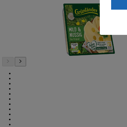
ein, dass 
einem nach
Risiko ein
Informatio