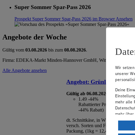
Super Sommer Spar-Pass 2026
Prospekt Super Sommer Spar-Pass 2026 im Browser
Ansehen
Angebote der Woche
Date
Gültig vom
03.08.2026
bis zum
08.08.2026
.
Firma: EDEKA-Markt Minden-Hannover GmbH, Wittelsbacherallee 
Wir setzen
Alle Angebote ansehen
unserer We
personalis
Angebot:
Grünländer
Deine Einwi
Gültig ab 06.08.2026
Einstellun
1.49
-44%
mehr alle 
Rabattierter Preis von 1.49€ 
Datenschut
-44% Rabatt)
mehr über
dt. Schnittkäse, in Würfeln oder Sc
Verarbeit
versch. Sorten und Fettstufen, 120/
Packung, (1kg = 12,42/10,64)
Wenn du au