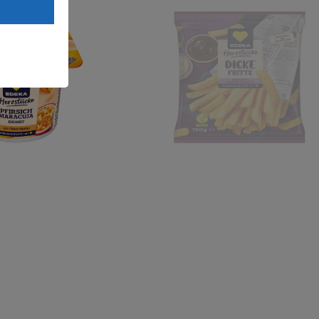
Land mit
esteht das