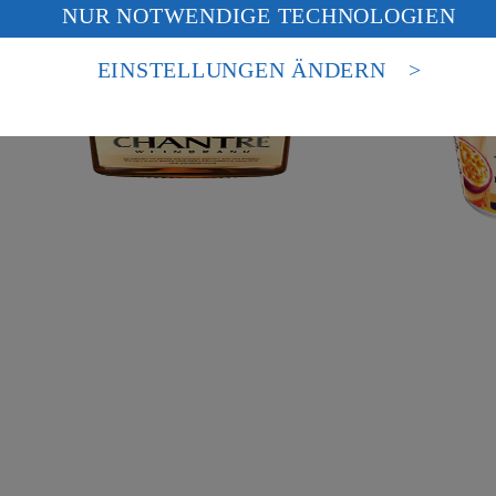
NUR NOTWENDIGE TECHNOLOGIEN
deine Daten in den USA verarbeitet werden. Der EuGH sieht die USA als 
 europäischen Standards nicht angemessenen Datenschutzniveau an. Es b
es Zugriffs durch US-amerikanische Behörden.
EINSTELLUNGEN ÄNDERN
nen zum Herausgeber der Seite findest du im
Impressum