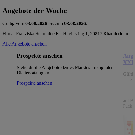
Angebote der Woche
Gültig vom
03.08.2026
bis zum
08.08.2026
.
Firma: Franziska Schmidt e.K., Hagiusring 1, 26817 Rhauderfehn
Alle Angebote ansehen
Prospekte ansehen
Ange
XX
Siehe dir die Angebote deines Marktes im digitalen
Blätterkatalog an.
Gülti
Prospekte ansehen
auf B
Packu