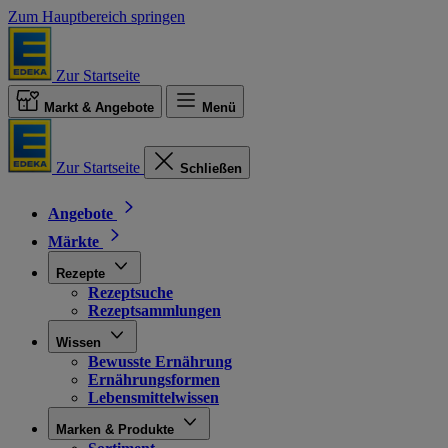
Zum Hauptbereich springen
Zur Startseite
Markt & Angebote
Menü
Zur Startseite
Schließen
Angebote
Märkte
Rezepte
Rezeptsuche
Rezeptsammlungen
Wissen
Bewusste Ernährung
Ernährungsformen
Lebensmittelwissen
Marken & Produkte