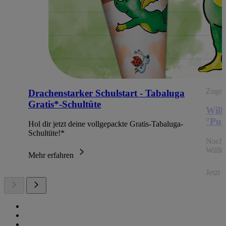
Zugehö
Drachenstarker Schulstart - Tabaluga
Gratis*-Schultüte
Will
°Pun
Hol dir jetzt deine vollgepackte Gratis-Tabaluga-
Schultüte!*
Noch 
Willk
Mehr erfahren
Jetzt