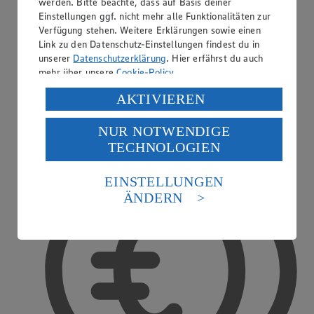
werden. Bitte beachte, dass auf Basis deiner
Einstellungen ggf. nicht mehr alle Funktionalitäten zur
Verfügung stehen. Weitere Erklärungen sowie einen
Link zu den Datenschutz-Einstellungen findest du in
unserer
Datenschutzerklärung
. Hier erfährst du auch
mehr über unsere
Cookie-Policy
.
Verarbeitung deiner personenbezogenen Daten in den
AKTIVIEREN
USA durch Facebook und YouTube:
Ausbildender Betrieb
NUR NOTWENDIGE
Wenn du auf „Aktivieren“ klickst, willigst du im Sinne
TECHNOLOGIEN
des Art. 49 Abs. 1 Satz 1 lit. a) DSGVO ein, dass deine
Daten in den USA verarbeitet werden. Der EuGH sieht
die USA als Land mit einem nach europäischen
EINSTELLUNGEN
Standards nicht angemessenen Datenschutzniveau an.
ÄNDERN
Es besteht das Risiko eines Zugriffs durch US-
amerikanische Behörden.
Informationen zum Herausgeber der Seite findest du
im
Impressum