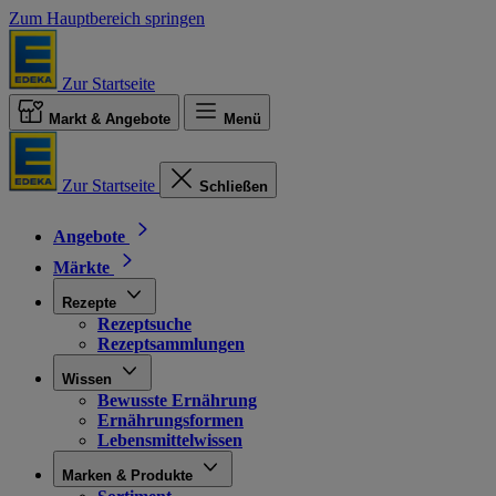
Zum Hauptbereich springen
Zur Startseite
Markt & Angebote
Menü
Zur Startseite
Schließen
Angebote
Märkte
Rezepte
Rezeptsuche
Rezeptsammlungen
Wissen
Bewusste Ernährung
Ernährungsformen
Lebensmittelwissen
Marken & Produkte