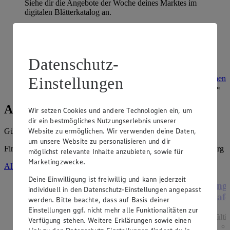
Siehe dir die Angebote der Woche deines Marktes im
digitalen Blätterkatalog an.
Prospekt 4074355 im Browser
Ansehen
Super Sommer Spar-Pass 2026
Datenschutz-
Prospekt Super Sommer Spar-Pass 2026 im Browser
Ansehen
Einstellungen
Angebote der Woche
Wir setzen Cookies und andere Technologien ein, um
dir ein bestmögliches Nutzungserlebnis unserer
Website zu ermöglichen. Wir verwenden deine Daten,
Gültig vom
03.08.2026
bis zum
08.08.2026
.
um unsere Website zu personalisieren und dir
Firma: Daniel Peter e.K., Dannenbütteler Weg 1, 38524 Sassenburg
möglichst relevante Inhalte anzubieten, sowie für
Marketingzwecke.
Alle Angebote ansehen
Deine Einwilligung ist freiwillig und kann jederzeit
Angebot:
Henglein Frischer Pizzateig
Ange
individuell in den Datenschutz-Einstellungen angepasst
XXL
Hafe
werden. Bitte beachte, dass auf Basis deiner
Einstellungen ggf. nicht mehr alle Funktionalitäten zur
Gültig ab 08.08.2026
Gülti
Verfügung stehen. Weitere Erklärungen sowie einen
1.11
-60%