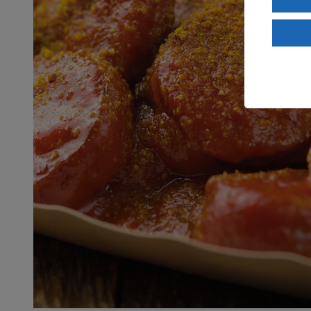
Wenn du au
ein, dass 
einem nach
Risiko ein
Informatio