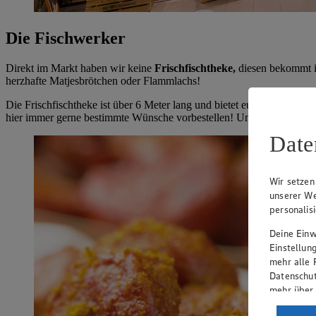
Die Fischwerker
Direkt im Markt haben wir keine
Frischfischtheke,
diesen bekommt ih
herzhafte Matjesbrötchen oder Flammlachs!
Die Frischfischtheke ist über 6 Meter lang und bietet euch viel
mehr A
hier immer gerne bestimmte Wünsche vorbestellen! Und auch hier bi
Date
Wir setzen
unserer We
personalis
Deine Einwi
Einstellun
mehr alle 
Datenschut
mehr über
Verarbeit