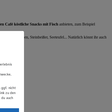
en Café köstliche Snacks mit Fisch
anbieten, zum Beispiel
aden, Meerbarben, Steinbeißer, Seeteufel... Natürlich könnt ihr auch
erlebnis
u
gzwecke.
 ggf. nicht
ink zu den
t du auch
uTube: