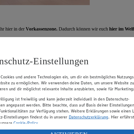
r hier in der
Vorkassenzone.
Dadurch können wir euch
hier im Welf
uswahl als nur Lachs, Garnelen und Kabeljau
. Freut euch auf Dor
eten wir
Partyplatten
an.
nschutz-Einstellungen
 Cookies und andere Technologien ein, um dir ein bestmögliches Nutzungs
bsite zu ermöglichen. Wir verwenden deine Daten, um unsere Website z
ieren und dir möglichst relevante Inhalte anzubieten, sowie für Marketin
lligung ist freiwillig und kann jederzeit individuell in den Datenschutz-
gen angepasst werden. Bitte beachte, dass auf Basis deiner Einstellungen
Funktionalitäten zur Verfügung stehen. Weitere Erklärungen sowie einen L
z-Einstellungen findest du in unserer
Datenschutzerklärung
. Hier erfährs
 unsere
Cookie-Policy
.
ung deiner personenbezogenen Daten in den USA durch Facebook und Yo