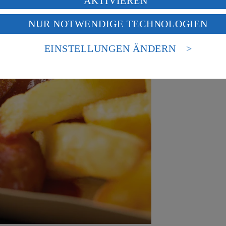
AKTIVIEREN
f „Aktivieren“ klickst, willigst du im Sinne des Art. 49 Abs. 1 Satz 1 lit
NUR NOTWENDIGE TECHNOLOGIEN
deine Daten in den USA verarbeitet werden. Der EuGH sieht die USA als 
 europäischen Standards nicht angemessenen Datenschutzniveau an. Es b
es Zugriffs durch US-amerikanische Behörden.
EINSTELLUNGEN ÄNDERN
nen zum Herausgeber der Seite findest du im
Impressum