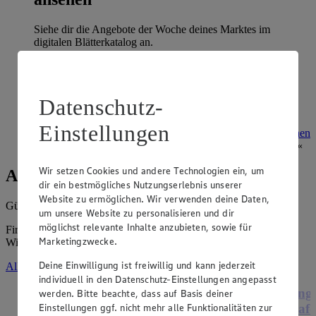
Siehe dir die Angebote der Woche deines Marktes im
digitalen Blätterkatalog an.
Prospekt 4072700 im Browser
Ansehen
Datenschutz-
Super Sommer Spar-Pass 2026
Einstellungen
Prospekt Super Sommer Spar-Pass 2026 im Browser
Ansehen
Wir setzen Cookies und andere Technologien ein, um
Angebote der Woche
dir ein bestmögliches Nutzungserlebnis unserer
Website zu ermöglichen. Wir verwenden deine Daten,
Gültig vom
03.08.2026
bis zum
08.08.2026
.
um unsere Website zu personalisieren und dir
möglichst relevante Inhalte anzubieten, sowie für
Firma: Zweite Edeka-Markt Minden-Hannover GmbH,
Marketingzwecke.
Wittelsbacherallee 61, 32427 Minden
Deine Einwilligung ist freiwillig und kann jederzeit
Alle Angebote ansehen
individuell in den Datenschutz-Einstellungen angepasst
Angebot:
Henglein Frischer Pizzateig
Ange
werden. Bitte beachte, dass auf Basis deiner
Einstellungen ggf. nicht mehr alle Funktionalitäten zur
XXL
Hafe