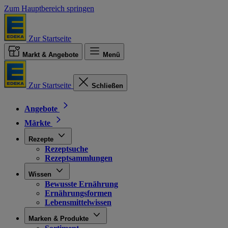
Zum Hauptbereich springen
Zur Startseite
Markt & Angebote
Menü
Zur Startseite
Schließen
Angebote
Märkte
Rezepte
Rezeptsuche
Rezeptsammlungen
Wissen
Bewusste Ernährung
Ernährungsformen
Lebensmittelwissen
Marken & Produkte