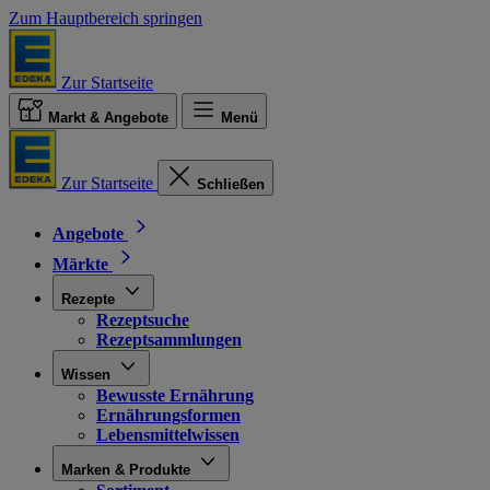
Zum Hauptbereich springen
Zur Startseite
Markt & Angebote
Menü
Zur Startseite
Schließen
Angebote
Märkte
Rezepte
Rezeptsuche
Rezeptsammlungen
Wissen
Bewusste Ernährung
Ernährungsformen
Lebensmittelwissen
Marken & Produkte