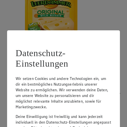
Datenschutz-
Angebot:
Bresso
Einstellungen
0.99
App
App Preis von 0.99€
1.11
-53%
Rabattierter Preis von 1.11€ (Insgesamt -53%
Wir setzen Cookies und andere Technologien ein, um
Rabatt)
dir ein bestmögliches Nutzungserlebnis unserer
Website zu ermöglichen. Wir verwenden deine Daten,
Frischkäsezubereitung, versch. Sorten und Fettstufen,
um unsere Website zu personalisieren und dir
120/150g Packung/Becher, (1kg = 9,25/7,40)
möglichst relevante Inhalte anzubieten, sowie für
Marketingzwecke.
Deine Einwilligung ist freiwillig und kann jederzeit
individuell in den Datenschutz-Einstellungen angepasst