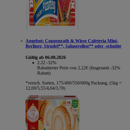
Angebot:
Coppenrath & Wiese Cafeteria Mini-
Berliner, Strudel**, Sahnerollen** oder -schnitte
Gültig ab 06.08.2026
2.22
-32%
Rabattierter Preis von 2.22€ (Insgesamt -32%
Rabatt)
*versch. Sorten, 175/400/550/600g Packung, (1kg =
12,69/5,55/4,04/3,70)