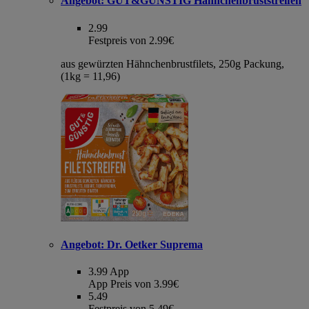
Angebot:
GUT&GÜNSTIG Hähnchenbruststreifen
2.99
Festpreis von 2.99€
aus gewürzten Hähnchenbrustfilets, 250g Packung,
(1kg = 11,96)
Angebot:
Dr. Oetker Suprema
3.99
App
App Preis von 3.99€
5.49
Festpreis von 5.49€