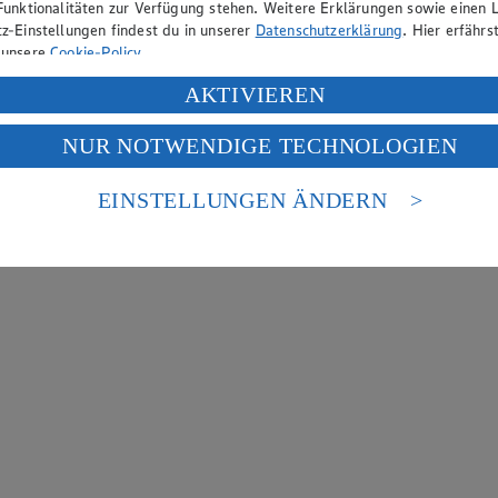
Funktionalitäten zur Verfügung stehen. Weitere Erklärungen sowie einen L
z-Einstellungen findest du in unserer
Datenschutzerklärung
. Hier erfährs
 unsere
Cookie-Policy
.
ung deiner personenbezogenen Daten in den USA durch Facebook und Yo
AKTIVIEREN
f „Aktivieren“ klickst, willigst du im Sinne des Art. 49 Abs. 1 Satz 1 lit
NUR NOTWENDIGE TECHNOLOGIEN
deine Daten in den USA verarbeitet werden. Der EuGH sieht die USA als 
 europäischen Standards nicht angemessenen Datenschutzniveau an. Es b
es Zugriffs durch US-amerikanische Behörden.
EINSTELLUNGEN ÄNDERN
nen zum Herausgeber der Seite findest du im
Impressum