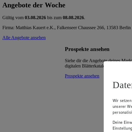
Angebote der Woche
Gültig vom
03.08.2026
bis zum
08.08.2026
.
Firma: Matthias Kauert e.K., Falkenseer Chaussee 266, 13583 Berlin
Alle Angebote ansehen
Prospekte ansehen
Siehe dir die Angebote deines Mark
digitalen Blätterkatalog an.
Prospekte ansehen
Date
Wir setzen
unserer We
personalis
Deine Einwi
Einstellun