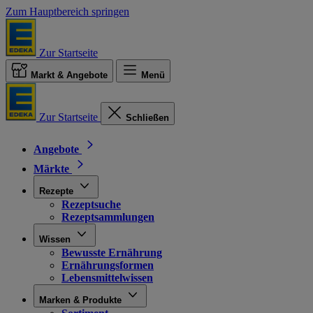
Zum Hauptbereich springen
Zur Startseite
Markt & Angebote
Menü
Zur Startseite
Schließen
Angebote
Märkte
Rezepte
Rezeptsuche
Rezeptsammlungen
Wissen
Bewusste Ernährung
Ernährungsformen
Lebensmittelwissen
Marken & Produkte