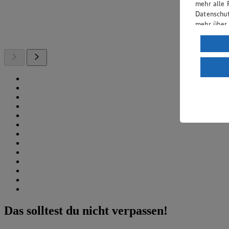
mehr alle 
Datenschut
mehr über
Verarbeit
Wenn du au
ein, dass 
einem nach
Risiko ein
Informatio
Das solltest du nicht verpassen!