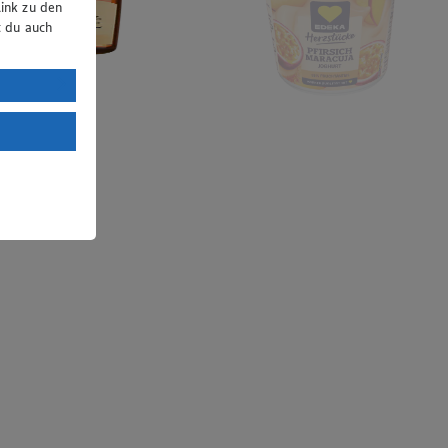
ink zu den
t du auch
uTube:
. a) DSGVO
Land mit
esteht das