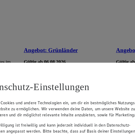
Angebot:
Grünländer
Angebo
tes im
Gültig ab 06.08.2026
Gültig ab
1.49
-44%
5.7
Rabattierter Preis von 1.49€ (Insgesamt
Rab
-44% Rabatt)
-35
nschutz-Einstellungen
dt. Schnittkäse, in Würfeln oder Scheiben,
versch. So
versch. Sorten und Fettstufen, 120/140g
Packung, (1kg = 12,42/10,64)
 Cookies und andere Technologien ein, um dir ein bestmögliches Nutzungs
bsite zu ermöglichen. Wir verwenden deine Daten, um unsere Website z
ieren und dir möglichst relevante Inhalte anzubieten, sowie für Marketin
lligung ist freiwillig und kann jederzeit individuell in den Datenschutz-
gen angepasst werden. Bitte beachte, dass auf Basis deiner Einstellungen