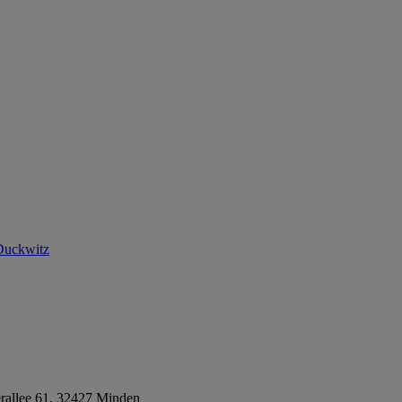
Duckwitz
allee 61, 32427 Minden