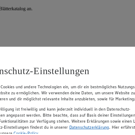
lätterkatalog an.
nschutz-Einstellungen
 Cookies und andere Technologien ein, um dir ein bestmögliches Nutzungs
allee 61, 32427 Minden
bsite zu ermöglichen. Wir verwenden deine Daten, um unsere Website z
ieren und dir möglichst relevante Inhalte anzubieten, sowie für Marketin
lligung ist freiwillig und kann jederzeit individuell in den Datenschutz-
Angebot:
Knorr Grill- und
Angebo
gen angepasst werden. Bitte beachte, dass auf Basis deiner Einstellungen
Würzsaucen
Baguett
Funktionalitäten zur Verfügung stehen. Weitere Erklärungen sowie einen L
z-Einstellungen findest du in unserer
Datenschutzerklärung
. Hier erfährs
Gültig ab 08.08.2026
Gültig ab
 unsere
Cookie-Policy
.
0.79
App
1.4