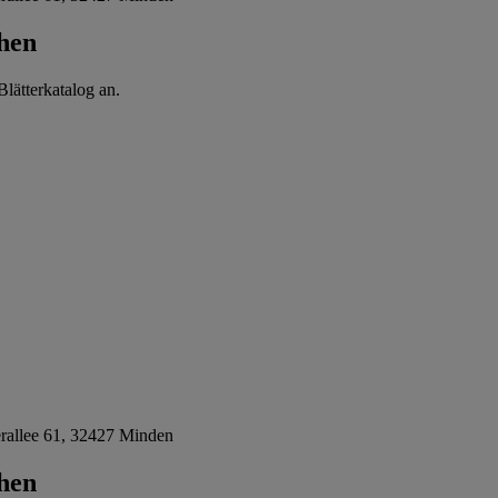
hen
lätterkatalog an.
allee 61, 32427 Minden
hen