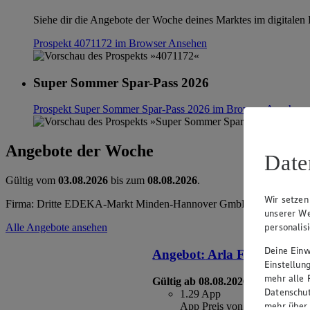
Siehe dir die Angebote der Woche deines Marktes im digitalen B
Prospekt 4071172 im Browser
Ansehen
Super Sommer Spar-Pass 2026
Prospekt Super Sommer Spar-Pass 2026 im Browser
Ansehen
Angebote der Woche
Date
Gültig vom
03.08.2026
bis zum
08.08.2026
.
Wir setzen
Firma: Dritte EDEKA-Markt Minden-Hannover GmbH, Wittelsbacher
unserer We
personalis
Alle Angebote ansehen
Deine Einwi
Angebot:
Arla Finello
Einstellun
mehr alle 
Gültig ab 08.08.2026
Datenschut
1.29
App
mehr über
App Preis von 1.29€