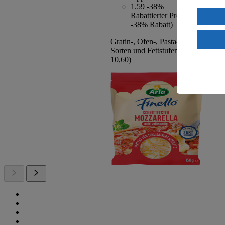
1.59
-38%
Verarbeit
Rabattierter Preis von 1.59€ 
-38% Rabatt)
Wenn du au
ein, dass 
Gratin-, Ofen-, Pasta- oder Pizzakäs
Sorten und Fettstufen, 150g Beutel,
einem nach
10,60)
Risiko ein
Informatio