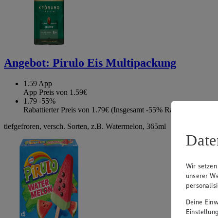
Angebot:
Pirulo Eis Multipackung
1.59
App
App Preis von 1.59€
1.79
-55%
Rabattierter Preis von 1.79€ (Insgesamt -55% Rabatt)
tiefgefroren, versch. Sorten, z.B. Watermelon, 365ml
Date
Wir setzen
unserer We
personalis
Deine Einwi
Einstellun