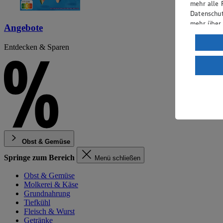
mehr alle 
Datenschut
mehr über
Angebote
Verarbeit
Entdecken & Sparen
Wenn du au
ein, dass 
einem nach
Risiko ein
Informatio
Obst & Gemüse
Springe zum Bereich
Menü schließen
Obst & Gemüse
Molkerei & Käse
Grundnahrung
Tiefkühl
Fleisch & Wurst
Getränke