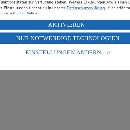
Funktionalitäten zur Verfügung stehen. Weitere Erklärungen sowie einen L
z-Einstellungen findest du in unserer
Datenschutzerklärung
. Hier erfährs
 unsere
Cookie-Policy
.
ung deiner personenbezogenen Daten in den USA durch Facebook und Yo
AKTIVIEREN
f „Aktivieren“ klickst, willigst du im Sinne des Art. 49 Abs. 1 Satz 1 lit
NUR NOTWENDIGE TECHNOLOGIEN
deine Daten in den USA verarbeitet werden. Der EuGH sieht die USA als 
 europäischen Standards nicht angemessenen Datenschutzniveau an. Es b
es Zugriffs durch US-amerikanische Behörden.
EINSTELLUNGEN ÄNDERN
nen zum Herausgeber der Seite findest du im
Impressum