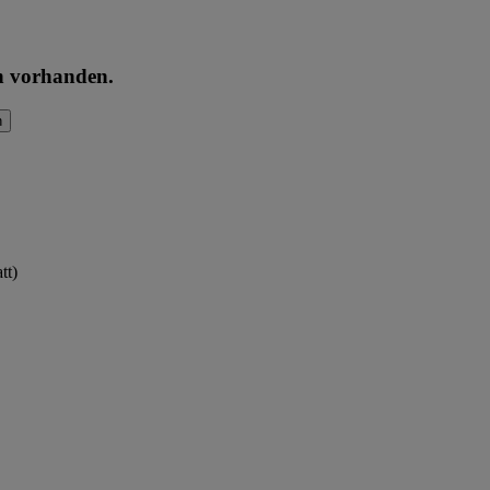
en vorhanden.
n
tt)