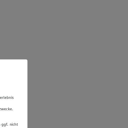
erlebnis
u
gzwecke.
 ggf. nicht