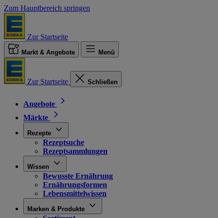
Zum Hauptbereich springen
Zur Startseite
Markt & Angebote
Menü
Zur Startseite
Schließen
Angebote
Märkte
Rezepte
Rezeptsuche
Rezeptsammlungen
Wissen
Bewusste Ernährung
Ernährungsformen
Lebensmittelwissen
Marken & Produkte