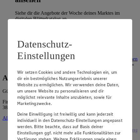
Siehe dir die Angebote der Woche deines Marktes im
digitalen Blätterkatalog an.
Prospekt 4070636 im Browser
Ansehen
Datenschutz-
Super Sommer Spar-Pass 2026
Einstellungen
Prospekt Super Sommer Spar-Pass 2026 im Browser
Ansehen
Wir setzen Cookies und andere Technologien ein, um
Angebote der Woche
dir ein bestmögliches Nutzungserlebnis unserer
Website zu ermöglichen. Wir verwenden deine Daten,
um unsere Website zu personalisieren und dir
Gültig vom
03.08.2026
bis zum
08.08.2026
.
möglichst relevante Inhalte anzubieten, sowie für
Firma: VST. 4008 - PUG - Kauf eG Salzwedel, Teichdamm 1,
Marketingzwecke.
38877 Benneckenstein
Deine Einwilligung ist freiwillig und kann jederzeit
Alle Angebote ansehen
individuell in den Datenschutz-Einstellungen angepasst
werden. Bitte beachte, dass auf Basis deiner
Angebot:
Grünländer
Ange
Einstellungen ggf. nicht mehr alle Funktionalitäten zur
Verfügung stehen. Weitere Erklärungen sowie einen