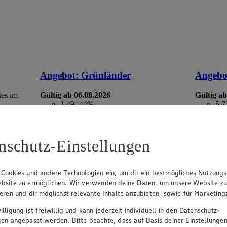
Angebot:
Grünländer
Angebo
tes im
Gültig ab 06.08.2026
Gültig ab
1.49
-44%
5.7
Rabattierter Preis von 1.49€ (Insgesamt
Rab
-44% Rabatt)
-35
dt. Schnittkäse, in Würfeln oder Scheiben,
versch. So
nschutz-Einstellungen
versch. Sorten und Fettstufen, 120/140g
Packung, (1kg = 12,42/10,64)
 Cookies und andere Technologien ein, um dir ein bestmögliches Nutzungs
bsite zu ermöglichen. Wir verwenden deine Daten, um unsere Website z
ieren und dir möglichst relevante Inhalte anzubieten, sowie für Marketin
lligung ist freiwillig und kann jederzeit individuell in den Datenschutz-
gen angepasst werden. Bitte beachte, dass auf Basis deiner Einstellungen