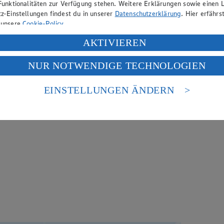
Funktionalitäten zur Verfügung stehen. Weitere Erklärungen sowie einen L
z-Einstellungen findest du in unserer
Datenschutzerklärung
. Hier erfährs
 unsere
Cookie-Policy
.
ung deiner personenbezogenen Daten in den USA durch Facebook und Yo
AKTIVIEREN
f „Aktivieren“ klickst, willigst du im Sinne des Art. 49 Abs. 1 Satz 1 lit
NUR NOTWENDIGE TECHNOLOGIEN
deine Daten in den USA verarbeitet werden. Der EuGH sieht die USA als 
 europäischen Standards nicht angemessenen Datenschutzniveau an. Es b
es Zugriffs durch US-amerikanische Behörden.
EINSTELLUNGEN ÄNDERN
nen zum Herausgeber der Seite findest du im
Impressum