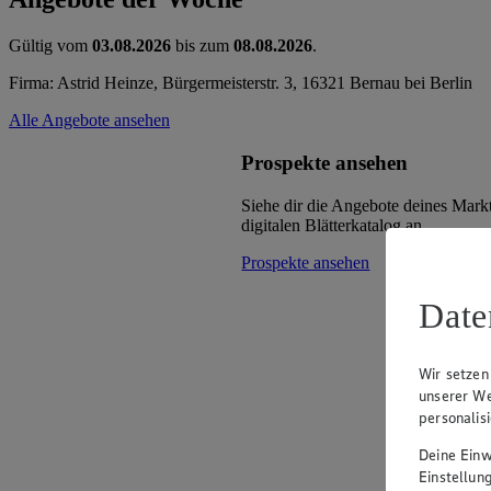
Gültig vom
03.08.2026
bis zum
08.08.2026
.
Firma: Astrid Heinze, Bürgermeisterstr. 3, 16321 Bernau bei Berlin
Alle Angebote ansehen
Prospekte ansehen
Siehe dir die Angebote deines Mark
digitalen Blätterkatalog an.
Prospekte ansehen
Date
Wir setzen
unserer We
personalis
Deine Einwi
Einstellun