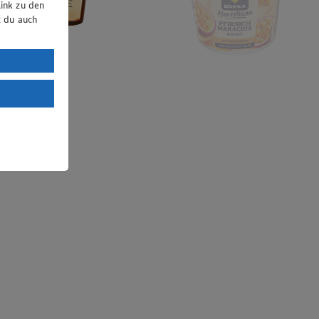
ink zu den
t du auch
uTube:
. a) DSGVO
Land mit
esteht das