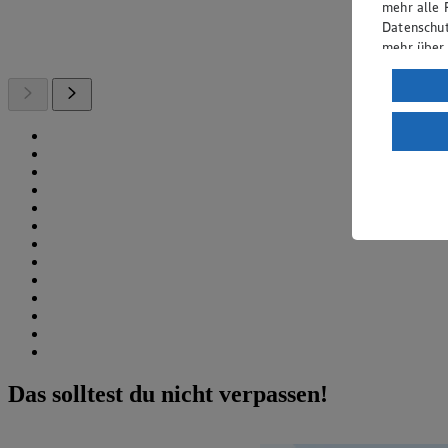
mehr alle 
Datenschut
mehr über
Verarbeit
Wenn du au
ein, dass 
einem nach
Risiko ein
Informatio
Das solltest du nicht verpassen!