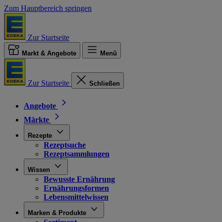
Zum Hauptbereich springen
Zur Startseite
Markt & Angebote
Menü
Zur Startseite
Schließen
Angebote
Märkte
Rezepte
Rezeptsuche
Rezeptsammlungen
Wissen
Bewusste Ernährung
Ernährungsformen
Lebensmittelwissen
Marken & Produkte