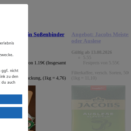
t:
Mondamin Soßenbinder
Angebot:
Jacobs Meister
hlschwitze
oder Auslese
erlebnis
u
 13.08.2026
Gültig ab 13.08.2026
gzwecke.
9
-33%
5.55
attierter Preis von 1.19€ (Insgesamt
Festpreis von 5.55€
% Rabatt)
 ggf. nicht
Filterkaffee, versch. Sorten, 50
ink zu den
 dunkel, 250g Packung, (1kg = 4,76)
(1kg = 11,10)
t du auch
uTube:
. a) DSGVO
Land mit
esteht das