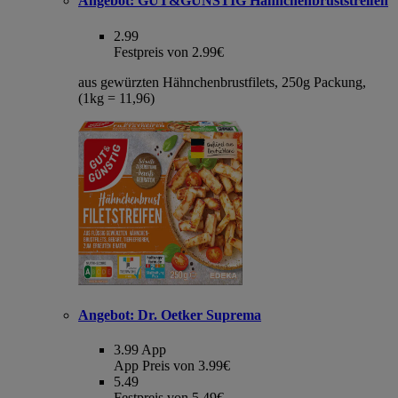
Angebot:
GUT&GÜNSTIG Hähnchenbruststreifen
2.99
Festpreis von 2.99€
aus gewürzten Hähnchenbrustfilets, 250g Packung,
(1kg = 11,96)
Angebot:
Dr. Oetker Suprema
3.99
App
App Preis von 3.99€
5.49
Festpreis von 5.49€