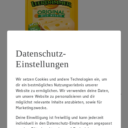
Datenschutz-
Angebot:
Bresso
Einstellungen
0.99
App
App Preis von 0.99€
1.11
-53%
Rabattierter Preis von 1.11€ (Insgesamt -53%
Wir setzen Cookies und andere Technologien ein, um
Rabatt)
dir ein bestmögliches Nutzungserlebnis unserer
Website zu ermöglichen. Wir verwenden deine Daten,
Frischkäsezubereitung, versch. Sorten und Fettstufen,
um unsere Website zu personalisieren und dir
120/150g Packung/Becher, (1kg = 9,25/7,40)
möglichst relevante Inhalte anzubieten, sowie für
Marketingzwecke.
Deine Einwilligung ist freiwillig und kann jederzeit
individuell in den Datenschutz-Einstellungen angepasst