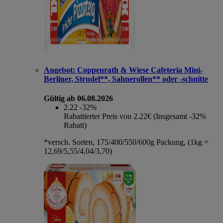
Angebot:
Coppenrath & Wiese Cafeteria Mini-
Berliner, Strudel**, Sahnerollen** oder -schnitte
Gültig ab 06.08.2026
2.22
-32%
Rabattierter Preis von 2.22€ (Insgesamt -32%
Rabatt)
*versch. Sorten, 175/400/550/600g Packung, (1kg =
12,69/5,55/4,04/3,70)