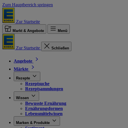
Zum Hauptbereich springen
Zur Startseite
Markt & Angebote
Menü
Zur Startseite
Schließen
Angebote
Märkte
Rezepte
Rezeptsuche
Rezeptsammlungen
Wissen
Bewusste Ernährung
Ernährungsformen
Lebensmittelwissen
Marken & Produkte