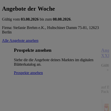
Angebote der Woche
Gültig vom
03.08.2026
bis zum
08.08.2026
.
Firma: Stefanie Brehm e.K., Hultschiner Damm 75-81, 12623
Berlin
Alle Angebote ansehen
Prospekte ansehen
Ange
XX
Siehe dir die Angebote deines Marktes im digitalen
Blätterkatalog an.
Gülti
Prospekte ansehen
auf B
Packu