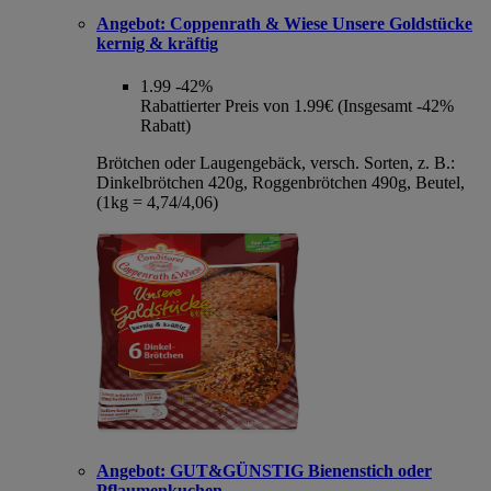
Angebot:
Coppenrath & Wiese Unsere Goldstücke
kernig & kräftig
1.99
-42%
Rabattierter Preis von 1.99€ (Insgesamt -42%
Rabatt)
Brötchen oder Laugengebäck, versch. Sorten, z. B.:
Dinkelbrötchen 420g, Roggenbrötchen 490g, Beutel,
(1kg = 4,74/4,06)
Angebot:
GUT&GÜNSTIG Bienenstich oder
Pflaumenkuchen