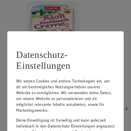
Datenschutz-
Einstellungen
Angebot:
Philadelphia
0.99
App
Wir setzen Cookies und andere Technologien ein, um
App Preis von 0.99€
dir ein bestmögliches Nutzungserlebnis unserer
1.11
-51%
Website zu ermöglichen. Wir verwenden deine Daten,
Rabattierter Preis von 1.11€ (Insgesamt -51%
Rabatt)
um unsere Website zu personalisieren und dir
möglichst relevante Inhalte anzubieten, sowie für
Frischkäsezubereitung, versch. Sorten und Fettstufen, z.
Marketingzwecke.
B.: Original 195g, Becher, (1kg = 5,69)
Deine Einwilligung ist freiwillig und kann jederzeit
individuell in den Datenschutz-Einstellungen angepasst