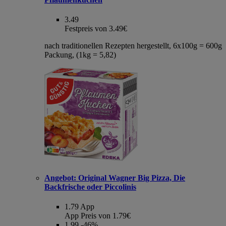
3.49
Festpreis von 3.49€
nach traditionellen Rezepten hergestellt, 6x100g = 600g
Packung, (1kg = 5,82)
Angebot:
Original Wagner Big Pizza, Die
Backfrische oder Piccolinis
1.79
App
App Preis von 1.79€
1.99
-46%