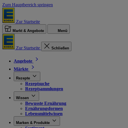
Zum Hauptbereich springen
Zur Startseite
Markt & Angebote
Menü
Zur Startseite
Schließen
Angebote
Märkte
Rezepte
Rezeptsuche
Rezeptsammlungen
Wissen
Bewusste Ernährung
Ernährungsformen
Lebensmittelwissen
Marken & Produkte