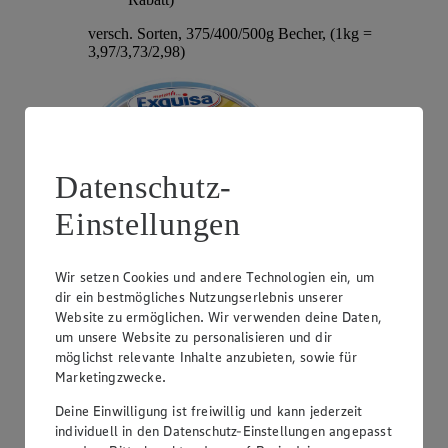
versch. Sorten, 375/400/500g Becher, (1kg =
3,97/3,73/2,98)
Datenschutz-
Einstellungen
Wir setzen Cookies und andere Technologien ein, um
Angebot:
Hochland Patros
dir ein bestmögliches Nutzungserlebnis unserer
Website zu ermöglichen. Wir verwenden deine Daten,
1.79
-40%
um unsere Website zu personalisieren und dir
Rabattierter Preis von 1.79€ (Insgesamt -40%
möglichst relevante Inhalte anzubieten, sowie für
Rabatt)
Marketingzwecke.
griech. Weißkäse, versch. Sorten und Fettstufen,
Deine Einwilligung ist freiwillig und kann jederzeit
140/150/180g Packung, (1kg = 12,79/11,93/9,94)
individuell in den Datenschutz-Einstellungen angepasst