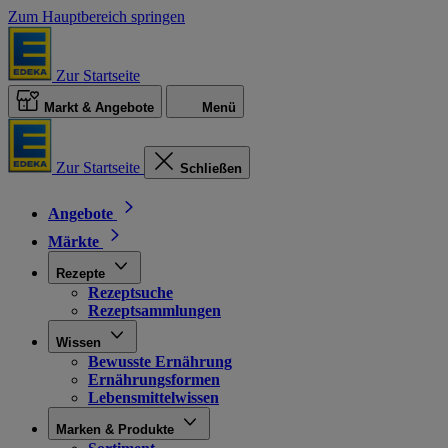
Zum Hauptbereich springen
Zur Startseite
Markt & Angebote
Menü
Zur Startseite
Schließen
Angebote
Märkte
Rezepte
Rezeptsuche
Rezeptsammlungen
Wissen
Bewusste Ernährung
Ernährungsformen
Lebensmittelwissen
Marken & Produkte