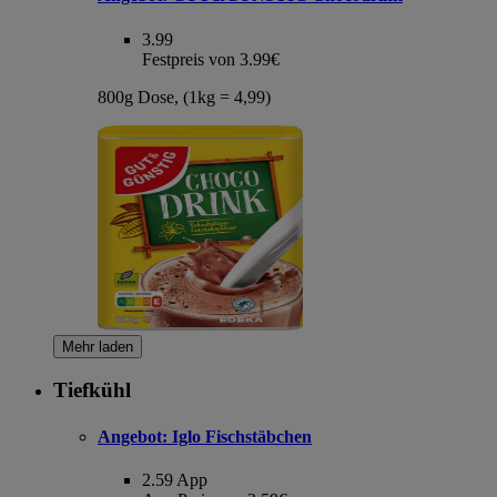
3.99
Festpreis von 3.99€
800g Dose, (1kg = 4,99)
Mehr laden
Tiefkühl
Angebot:
Iglo Fischstäbchen
2.59
App