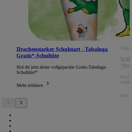
Zugehö
Drachenstarker Schulstart - Tabaluga
Gratis*-Schultüte
Will
°Pun
Hol dir jetzt deine vollgepackte Gratis-Tabaluga-
Schultüte!*
Noch 
Willk
Mehr erfahren
Jetzt