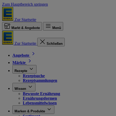
Zum Hauptbereich springen
Zur Startseite
Markt & Angebote
Menü
Zur Startseite
Schließen
Angebote
Märkte
Rezepte
Rezeptsuche
Rezeptsammlungen
Wissen
Bewusste Ernährung
Ernährungsformen
Lebensmittelwissen
Marken & Produkte